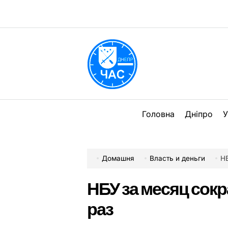
Перейти
до
вмісту
DPChas
Головна
Дніпро
У
Домашня
Власть и деньги
Н
НБУ за месяц сок
раз