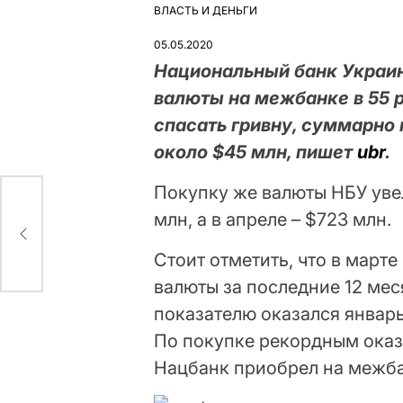
ВЛАСТЬ И ДЕНЬГИ
ОПУБЛІКУВАТИ
У
05.05.2020
Национальный банк Украин
валюты на межбанке в 55 р
спасать гривну, суммарно п
около $45 млн, пишет
ubr
.
Покупку же валюты НБУ увел
млн, а в апреле – $723 млн.
Стоит отметить, что в март
валюты за последние 12 мес
показателю оказался январь
По покупке рекордным оказ
Нацбанк приобрел на межба