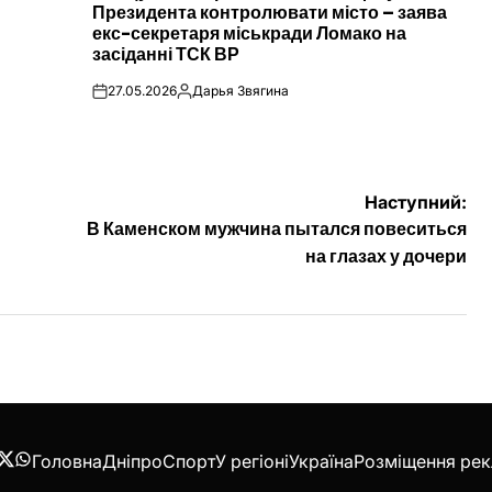
Президента контролювати місто – заява
екс-секретаря міськради Ломако на
засіданні ТСК ВР
27.05.2026
Дарья Звягина
on
Опубліковано
Наступний:
В Каменском мужчина пытался повеситься
на глазах у дочери
Головна
Дніпро
Спорт
У регіоні
Україна
Розміщення ре
acebook
Twitter
WhatsApp