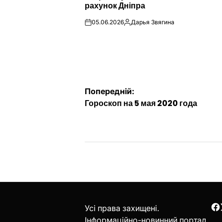
рахунок Дніпра
05.06.2026
Дарья Звягина
on
Опубліковано
Навігація
Попередній:
Гороскоп на 5 мая 2020 года
записів
Усі права захищені.
F
Інформаційно-новинний портал