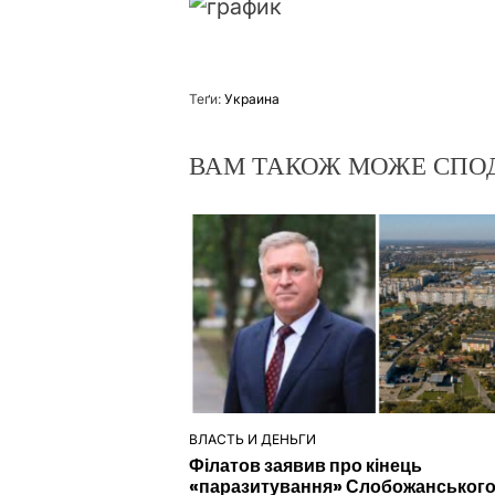
Теґи:
Украина
ВАМ ТАКОЖ МОЖЕ СПО
ВЛАСТЬ И ДЕНЬГИ
ОПУБЛІКУВАТИ
Філатов заявив про кінець
У
«паразитування» Слобожанського