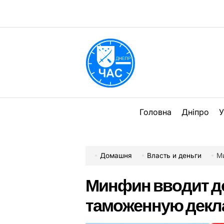
Перейти
до
вмісту
DPChas
Головна
Дніпро
У
Домашня
Власть и деньги
М
Минфин вводит 
таможенную дек