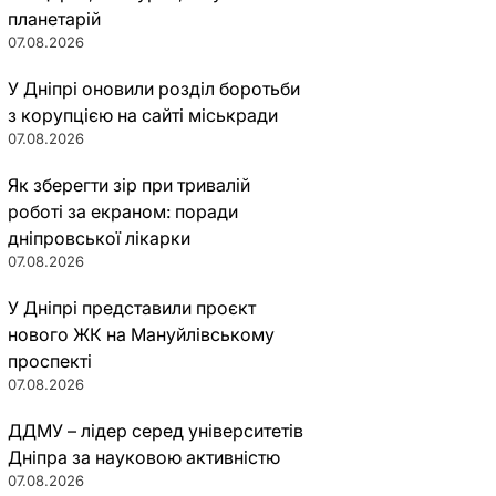
планетарій
07.08.2026
У Дніпрі оновили розділ боротьби
з корупцією на сайті міськради
07.08.2026
Як зберегти зір при тривалій
роботі за екраном: поради
дніпровської лікарки
07.08.2026
У Дніпрі представили проєкт
нового ЖК на Мануйлівському
проспекті
07.08.2026
ДДМУ – лідер серед університетів
Дніпра за науковою активністю
07.08.2026