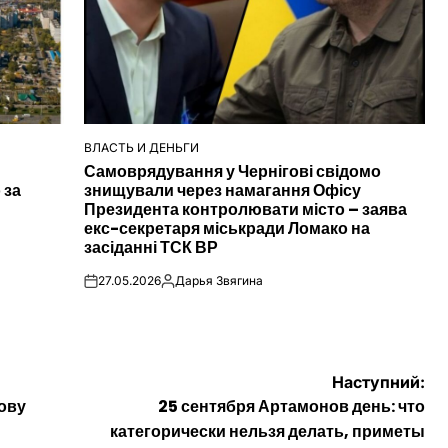
ВЛАСТЬ И ДЕНЬГИ
ОПУБЛІКУВАТИ
Самоврядування у Чернігові свідомо
У
 за
знищували через намагання Офісу
Президента контролювати місто – заява
екс-секретаря міськради Ломако на
засіданні ТСК ВР
27.05.2026
Дарья Звягина
on
Опубліковано
Наступний:
ову
25 сентября Артамонов день: что
категорически нельзя делать, приметы