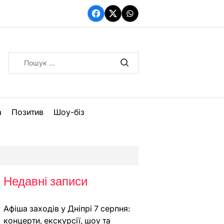
Facebook
Twitter
WhatsApp
Пошук:
а
Позитив
Шоу-біз
Недавні записи
Афіша заходів у Дніпрі 7 серпня:
концерти, екскурсії, шоу та