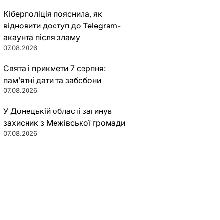
Кіберполіція пояснила, як
відновити доступ до Telegram-
акаунта після зламу
07.08.2026
Свята і прикмети 7 серпня:
пам’ятні дати та забобони
07.08.2026
У Донецькій області загинув
захисник з Межівської громади
07.08.2026