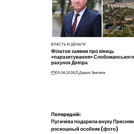
ВЛАСТЬ И ДЕНЬГИ
ОПУБЛІКУВАТИ
Філатов заявив про кінець
У
«паразитування» Слобожанського
рахунок Дніпра
05.06.2026
Дарья Звягина
on
Опубліковано
Навігація
Попередній:
Пугачева подарила внуку Пресняк
записів
роскошный особняк (фото)