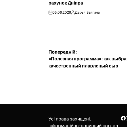
рахунок Дніпра
05.06.2026
Дарья Звягина
on
Опубліковано
Навігація
Попередній:
«Полезная программа»: как выбра
записів
качественный плавленый сыр
Усі права захищені.
F
Інформаційно-новинний портал