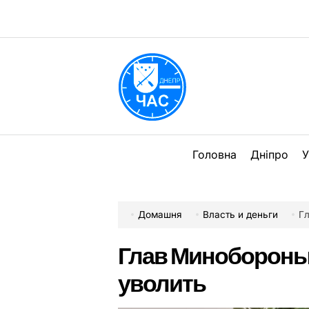
Перейти
до
вмісту
DPChas
Головна
Дніпро
У
Домашня
Власть и деньги
Г
Глав Минобороны
уволить