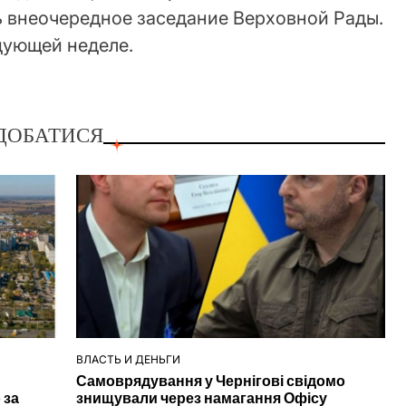
ь внеочередное заседание Верховной Рады.
едующей неделе.
ДОБАТИСЯ
ВЛАСТЬ И ДЕНЬГИ
ОПУБЛІКУВАТИ
Самоврядування у Чернігові свідомо
У
 за
знищували через намагання Офісу