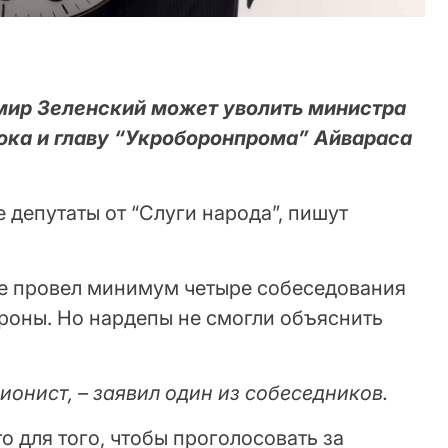
мир Зеленский может уволить министра
ка и главу “Укроборонпрома” Айвараса
депутаты от “Слуги народа”, пишут
же провел минимум четыре собеседования
роны. Но нардепы не смогли объяснить
ионист, – заявил один из собеседников.
то для того, чтобы проголосовать за