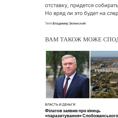
отставку, придется собират
Но вряд ли это будет на сл
Теґи:
Владимир Зеленский
ВАМ ТАКОЖ МОЖЕ СПО
ВЛАСТЬ И ДЕНЬГИ
ОПУБЛІКУВАТИ
Філатов заявив про кінець
У
«паразитування» Слобожанського