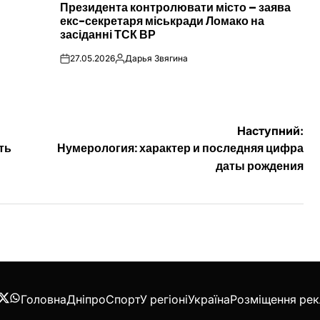
Президента контролювати місто – заява
екс-секретаря міськради Ломако на
засіданні ТСК ВР
27.05.2026
Дарья Звягина
on
Опубліковано
Наступний:
ть
Нумерология: характер и последняя цифра
даты рождения
Головна
Дніпро
Спорт
У регіоні
Україна
Розміщення ре
acebook
Twitter
WhatsApp