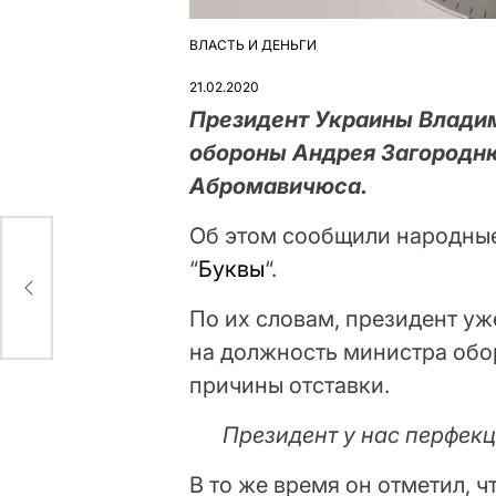
ВЛАСТЬ И ДЕНЬГИ
ОПУБЛІКУВАТИ
У
21.02.2020
Президент Украины Влади
обороны Андрея Загородню
Абромавичюса.
Об этом сообщили народные 
“
Буквы
“.
еный
По их словам, президент у
на должность министра обо
причины отставки.
Президент у нас перфекц
В то же время он отметил, ч