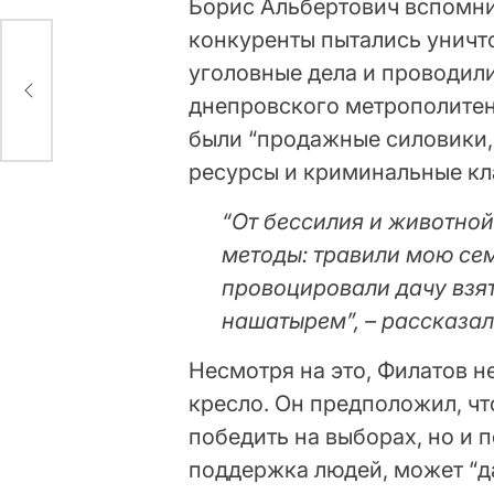
Борис Альбертович вспомни
конкуренты пытались уничт
уголовные дела и проводил
то)
днепровского метрополитена
были “продажные силовики
ресурсы и криминальные кл
“От бессилия и животнои
методы: травили мою сем
провоцировали дачу взят
нашатырем”, – рассказал
Несмотря на это, Филатов н
кресло. Он предположил, что
победить на выборах, но и п
поддержка людей, может “да