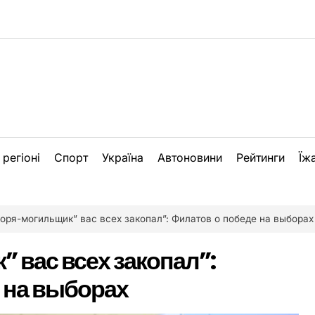
 регіоні
Спорт
Україна
Автоновини
Рейтинги
Їж
Боря-могильщик” вас всех закопал”: Филатов о победе на выборах
 вас всех закопал”:
 на выборах