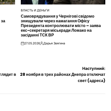
ВЛАСТЬ И ДЕНЬГИ
ОПУБЛІКУВАТИ
Самоврядування у Чернігові свідомо
У
 за
знищували через намагання Офісу
Президента контролювати місто – заява
екс-секретаря міськради Ломако на
засіданні ТСК ВР
27.05.2026
Дарья Звягина
on
Опубліковано
Наступний:
глядит в
28 ноября в трех районах Днепра отключат
свет (адреса)