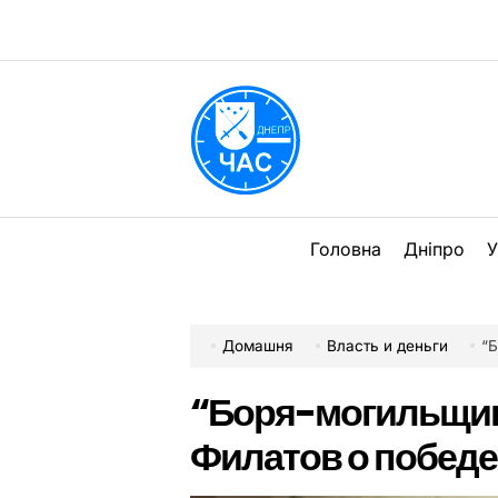
Перейти
до
вмісту
DPChas
Головна
Дніпро
У
Домашня
Власть и деньги
“
“Боря-могильщик”
Филатов о победе