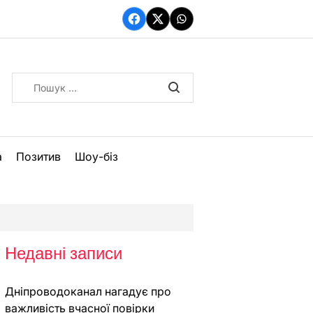
Facebook
Twitter
WhatsApp
Пошук:
а
Позитив
Шоу-біз
Недавні записи
Дніпроводоканал нагадує про
важливість вчасної повірки