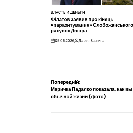
ВЛАСТЬ И ДЕНЬГИ
ОПУБЛІКУВАТИ
Філатов заявив про кінець
У
«паразитування» Слобожанського
рахунок Дніпра
05.06.2026
Дарья Звягина
on
Опубліковано
Навігація
Попередній:
Маричка Падалко показала, как вы
записів
обычной жизни (фото)