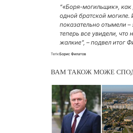
“«Боря-могильщик», как 
одной братской могиле. 
показательно отымели – 
теперь все увидели, что 
жалкие”, – подвел итог 
Теґи:
Борис Филатов
ВАМ ТАКОЖ МОЖЕ СПО