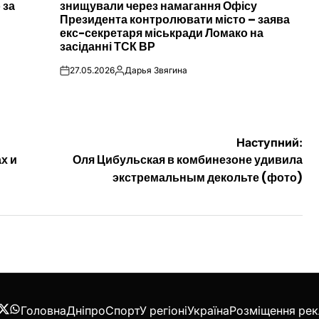
 за
знищували через намагання Офісу
Президента контролювати місто – заява
екс-секретаря міськради Ломако на
засіданні ТСК ВР
27.05.2026
Дарья Звягина
on
Опубліковано
Наступний:
х и
Оля Цибульская в комбинезоне удивила
экстремальным декольте (фото)
Головна
Дніпро
Спорт
У регіоні
Україна
Розміщення ре
acebook
Twitter
WhatsApp