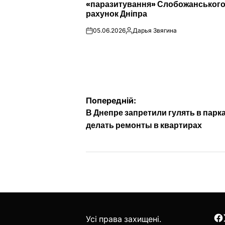
«паразитування» Слобожанського
рахунок Дніпра
05.06.2026
Дарья Звягина
on
Опубліковано
Навігація
Попередній:
В Днепре запретили гулять в парка
записів
делать ремонты в квартирах
Усі права захищені.
F