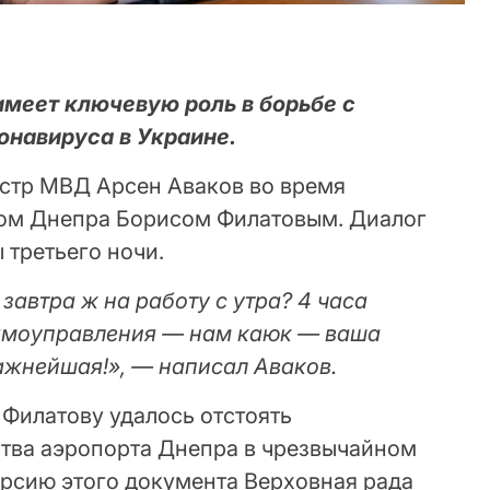
меет ключевую роль в борьбе с
онавируса в Украине.
стр МВД Арсен Аваков во время
ром Днепра Борисом Филатовым. Диалог
 третьего ночи.
 завтра ж на работу с утра? 4 часа
самоуправления — нам каюк — ваша
важнейшая!», — написал Аваков.
 Филатову удалось отстоять
тва аэропорта Днепра в чрезвычайном
рсию этого документа Верховная рада