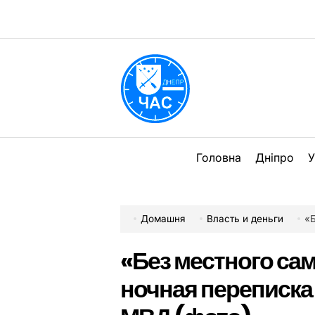
Перейти
до
вмісту
DPChas
Головна
Дніпро
У
Домашня
Власть и деньги
«Б
«Без местного са
ночная переписка