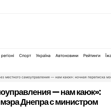
 регіоні
Спорт
Україна
Автоновини
Рейтинги
Їж
ез местного самоуправления — нам каюк»: ночная переписка мэра Днепра с министром МВД (фото)
моуправления — нам каюк»:
 мэра Днепра с министром