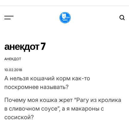
Перейти
до
вмісту
DPChas
анекдот 7
АНЕКДОТ
ОПУБЛІКУВАТИ
У
10.02.2018
А нельзя кошачий корм как-то
поскромнее называть?
Почему моя кошка жрет “Рагу из кролика
в сливочном соусе”, а я макароны с
сосиской?