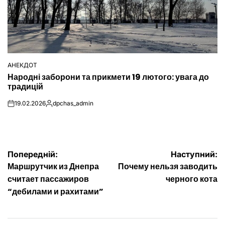
АНЕКДОТ
ОПУБЛІКУВАТИ
Народні заборони та прикмети 19 лютого: увага до
У
традицій
19.02.2026
dpchas_admin
on
Опубліковано
Навігація
Попередній:
Наступний:
Маршрутчик из Днепра
Почему нельзя заводить
записів
считает пассажиров
черного кота
“дебилами и рахитами”