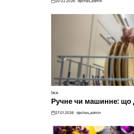
20.02.2026
dpchas_admin
on
ЇЖА
ОПУБЛІКУВАТИ
Ручне чи машинне: що
У
27.01.2026
dpchas_admin
on