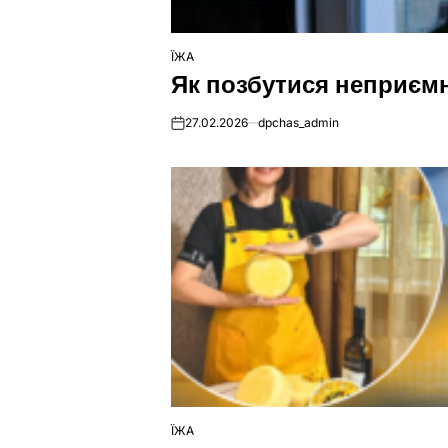
ЇЖА
ОПУБЛІКУВАТИ
Як позбутися неприєм
У
27.02.2026
dpchas_admin
on
ЇЖА
ОПУБЛІКУВАТИ