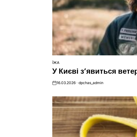
ЇЖА
ОПУБЛІКУВАТИ
У Києві з’явиться вет
У
16.03.2026
dpchas_admin
on