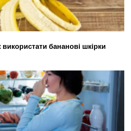
к використати бананові шкірки