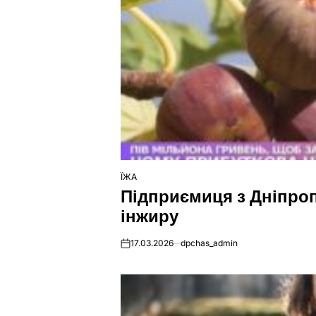
ЇЖА
ОПУБЛІКУВАТИ
Підприємиця з Дніпро
У
інжиру
17.03.2026
dpchas_admin
on