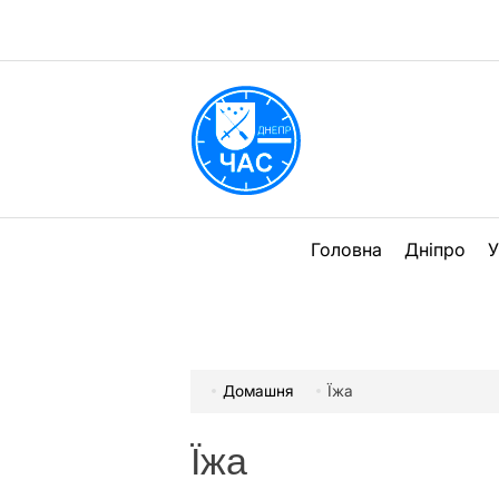
Перейти
до
вмісту
DPChas
Головна
Дніпро
У
Домашня
Їжа
Їжа