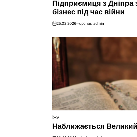
Підприємиця з Дніпра 
У
бізнес під час війни
25.02.2026
dpchas_admin
on
ЇЖА
ОПУБЛІКУВАТИ
Наближається Великий 
У