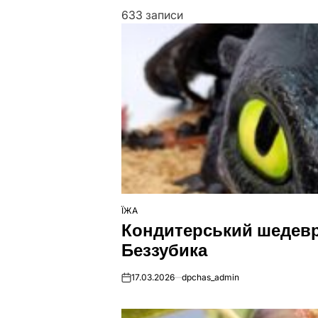
633 записи
ЇЖА
ОПУБЛІКУВАТИ
Кондитерський шедевр:
У
Беззубика
17.03.2026
dpchas_admin
on