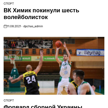
СПОРТ
ОПУБЛІКУВАТИ
ВК Химик покинули шесть
У
волейболисток
11.08.2021
dpchas_admin
on
СПОРТ
ОПУБЛІКУВАТИ
Форвард сборной Украины
У