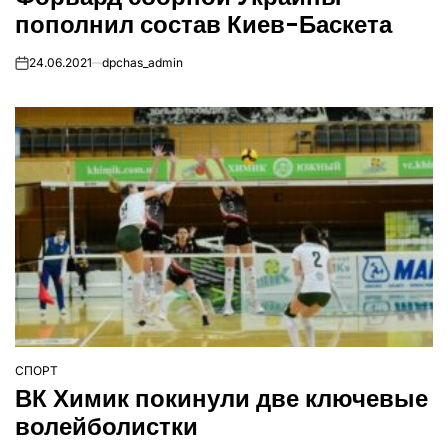
пополнил состав Киев-Баскета
24.06.2021
dpchas_admin
on
СПОРТ
ОПУБЛІКУВАТИ
ВК Химик покинули две ключевые
У
волейболистки