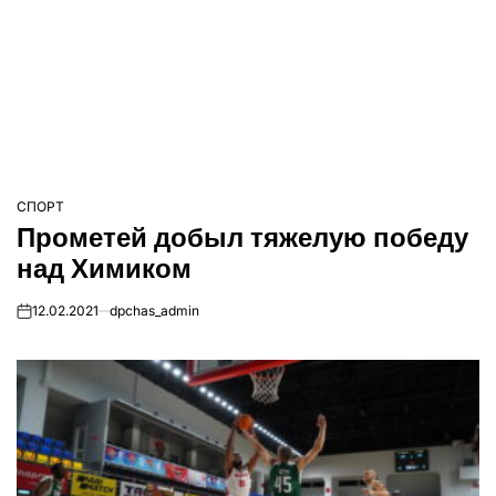
СПОРТ
ОПУБЛІКУВАТИ
Прометей добыл тяжелую победу
У
над Химиком
12.02.2021
dpchas_admin
on