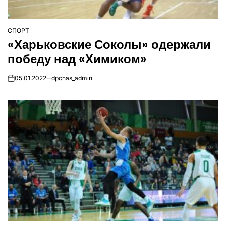
СПОРТ
ОПУБЛІКУВАТИ
«Харьковские Соколы» одержали
У
победу над «Химиком»
05.01.2022
dpchas_admin
on