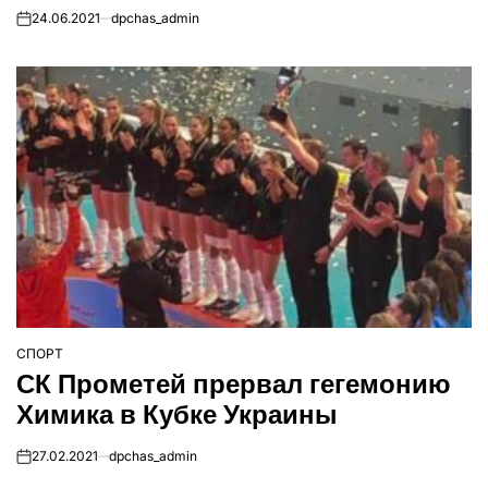
24.06.2021
dpchas_admin
on
СПОРТ
ОПУБЛІКУВАТИ
СК Прометей прервал гегемонию
У
Химика в Кубке Украины
27.02.2021
dpchas_admin
on