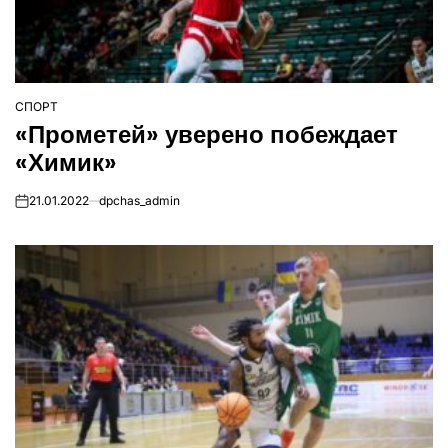
СПОРТ
ОПУБЛІКУВАТИ
«Прометей» уверено побеждает
У
«Химик»
21.01.2022
dpchas_admin
on