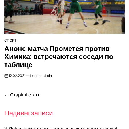
СПОРТ
ОПУБЛІКУВАТИ
Анонс матча Прометея против
У
Химика: встречаются соседи по
таблице
12.02.2021
dpchas_admin
on
Навігація
←
Старіші статті
за
Недавні записи
записами
У Дніпрі ремонтують дороги на житловому масиві