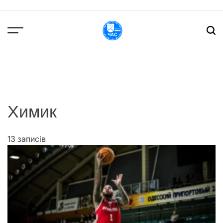
Перейти
до
вмісту
DPChas
Химик
13 записів