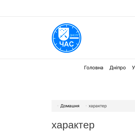
Перейти
до
вмісту
DPChas
Головна
Дніпро
У
Домашня
характер
характер