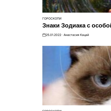
ГОРОСКОПИ
ОПУБЛІКУВАТИ
Знаки Зодиака с особо
У
25.01.2022
Анастасия Кацай
on