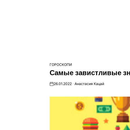
ГОРОСКОПИ
ОПУБЛІКУВАТИ
Самые завистливые зн
У
26.01.2022
Анастасия Кацай
on