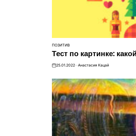
ПОЗИТИВ
ОПУБЛІКУВАТИ
Тест по картинке: как
У
25.01.2022
Анастасия Кацай
on