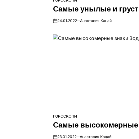
ГОРОСКОПИ
ОПУБЛІКУВАТИ
Самые унылые и груст
У
24.01.2022
Анастасия Кацай
on
ГОРОСКОПИ
ОПУБЛІКУВАТИ
Самые высокомерные 
У
23.01.2022
Анастасия Кацай
on