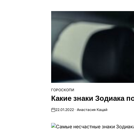
ГОРОСКОПИ
ОПУБЛІКУВАТИ
Какие знаки Зодиака 
У
22.01.2022
Анастасия Кацай
on