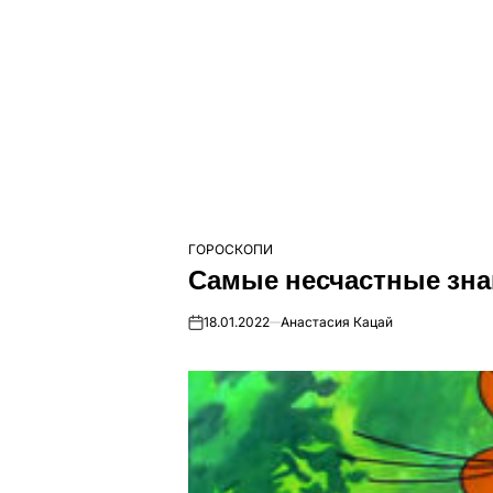
ГОРОСКОПИ
ОПУБЛІКУВАТИ
Самые несчастные зна
У
18.01.2022
Анастасия Кацай
on