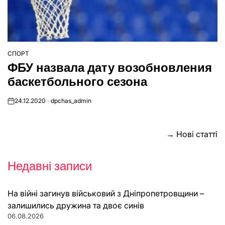
СПОРТ
ОПУБЛІКУВАТИ
ФБУ назвала дату возобновления
У
баскетбольного сезона
24.12.2020
dpchas_admin
on
Навігація
→
Нові статті
за
Недавні записи
записами
На війні загинув військовий з Дніпропетровщини –
залишились дружина та двоє синів
06.08.2026