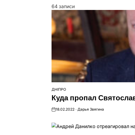
64 записи
ДНІПРО
ОПУБЛІКУВАТИ
Куда пропал Святосла
У
18.02.2022
Дарья Звягина
on