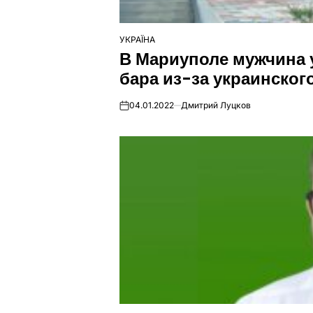
УКРАЇНА
ОПУБЛІКУВАТИ
В Мариуполе мужчина 
У
бара из-за украинског
04.01.2022
Дмитрий Луцков
on