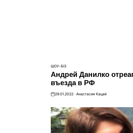
ШОУ-БІЗ
ОПУБЛІКУВАТИ
Андрей Данилко отреаг
У
въезда в РФ
29.01.2022
Анастасия Кацай
on