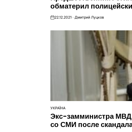
обматерил полицейски
22.12.2021
Дмитрий Луцков
on
УКРАЇНА
ОПУБЛІКУВАТИ
Экс-замминистра МВД
У
со СМИ после скандал