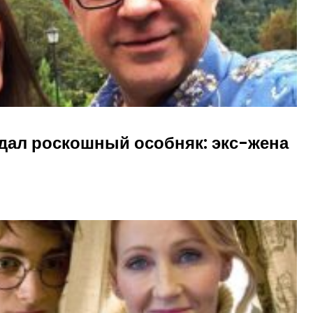
одал роскошный особняк: экс-жена