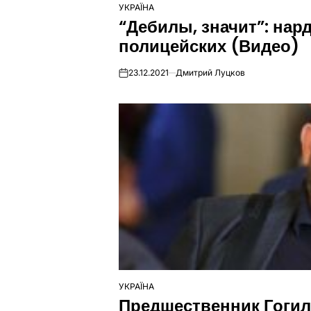
УКРАЇНА
ОПУБЛІКУВАТИ
“Дебилы, значит”: на
У
полицейских (Видео)
23.12.2021
Дмитрий Луцков
on
УКРАЇНА
ОПУБЛІКУВАТИ
Предшественник Гогил
У