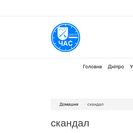
Перейти
до
вмісту
DPChas
Головна
Дніпро
У
Домашня
скандал
скандал