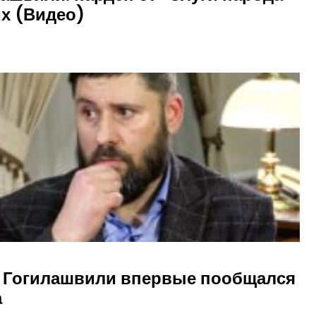
х (Видео)
 Гогилашвили впервые пообщался
а