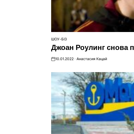
ШОУ-БІЗ
ОПУБЛІКУВАТИ
Джоан Роулинг снова п
У
10.01.2022
Анастасия Кацай
on