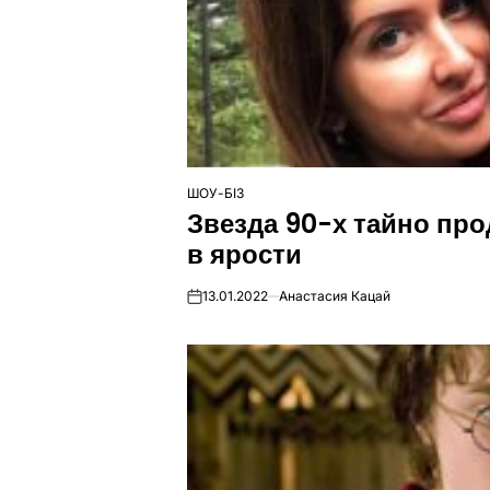
ШОУ-БІЗ
ОПУБЛІКУВАТИ
Звезда 90-х тайно пр
У
в ярости
13.01.2022
Анастасия Кацай
on