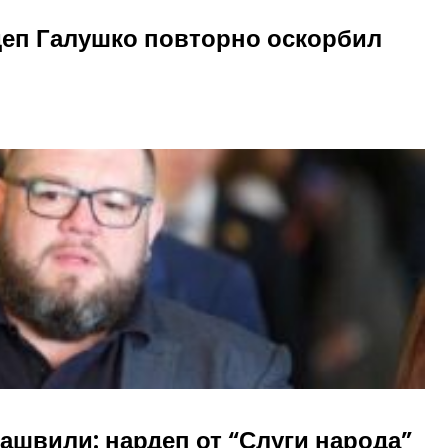
рдеп Галушко повторно оскорбил
ашвили: нардеп от “Слуги народа”