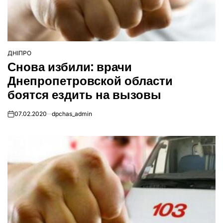
ДНІПРО
ОПУБЛІКУВАТИ
Снова избили: врачи
У
Днепропетровской области
боятся ездить на вызовы
07.02.2020
dpchas_admin
on