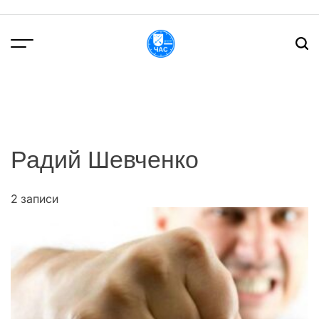
Перейти
до
вмісту
DPChas
Радий Шевченко
2 записи