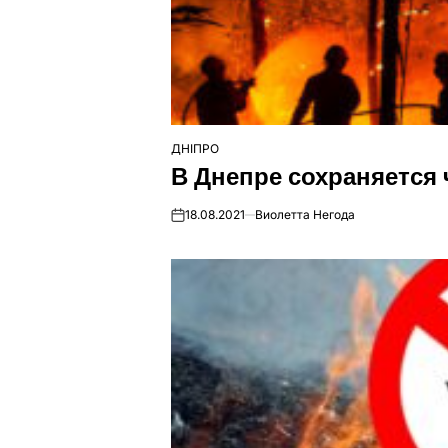
ДНІПРО
ОПУБЛІКУВАТИ
В Днепре сохраняется
У
18.08.2021
Виолетта Негода
on