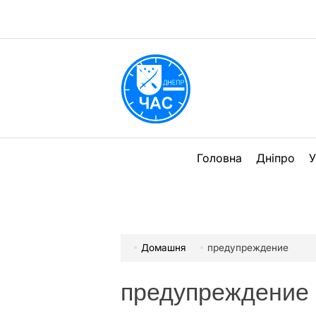
Перейти
до
вмісту
DPChas
Головна
Дніпро
У
Домашня
предупреждение
предупреждение