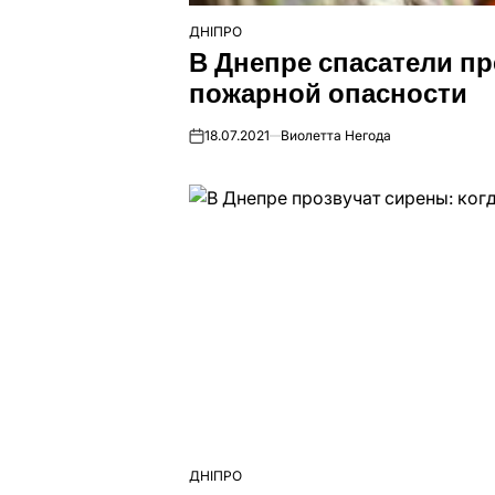
ДНІПРО
ОПУБЛІКУВАТИ
В Днепре спасатели п
У
пожарной опасности
18.07.2021
Виолетта Негода
on
ДНІПРО
ОПУБЛІКУВАТИ