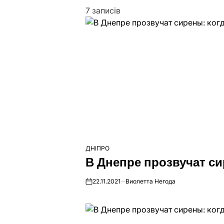
7 записів
ДНІПРО
ОПУБЛІКУВАТИ
В Днепре прозвучат си
У
22.11.2021
Виолетта Негода
on