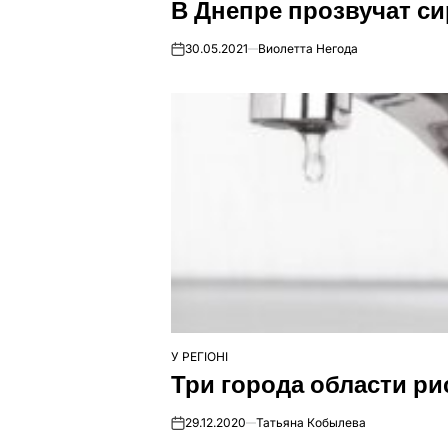
В Днепре прозвучат си
У
30.05.2021
Виолетта Негода
on
У РЕГІОНІ
ОПУБЛІКУВАТИ
Три города области ри
У
29.12.2020
Татьяна Кобылева
on