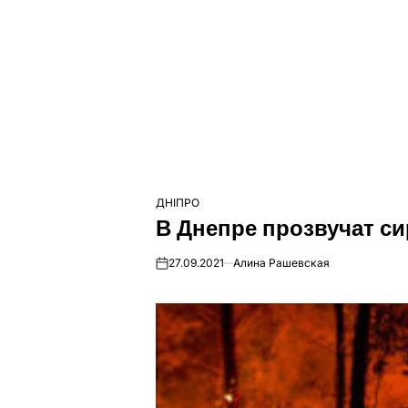
ДНІПРО
ОПУБЛІКУВАТИ
В Днепре прозвучат си
У
27.09.2021
Алина Рашевская
on