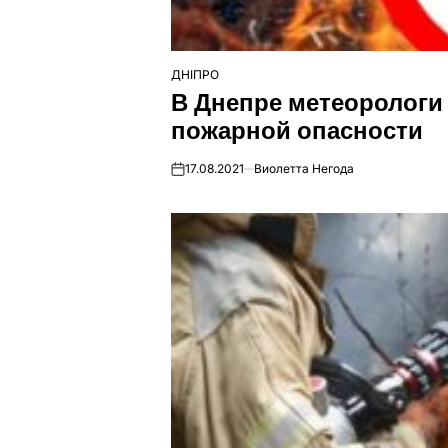
ДНІПРО
ОПУБЛІКУВАТИ
В Днепре метеорологи
У
пожарной опасности
17.08.2021
Виолетта Негода
on