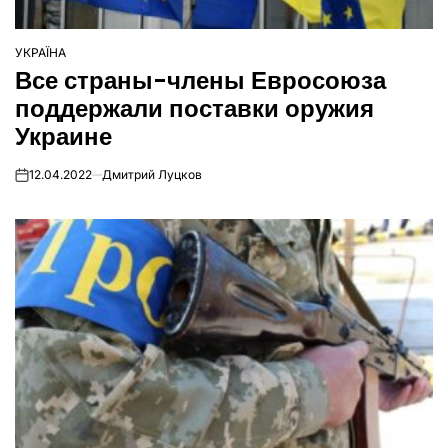
УКРАЇНА
ОПУБЛІКУВАТИ
Все страны-члены Евросоюза
У
поддержали поставки оружия
Украине
12.04.2022
Дмитрий Луцков
on