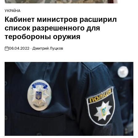
УКРАЇНА
ОПУБЛІКУВАТИ
Кабинет министров расширил
У
список разрешенного для
теробороны оружия
06.04.2022
Дмитрий Луцков
on