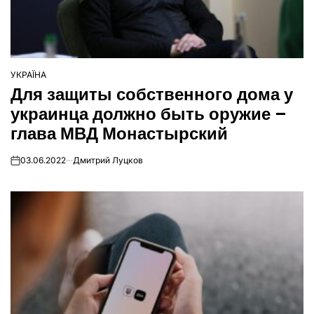
УКРАЇНА
ОПУБЛІКУВАТИ
Для защиты собственного дома у
У
украинца должно быть оружие –
глава МВД Монастырский
03.06.2022
Дмитрий Луцков
on