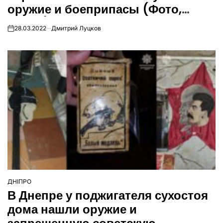
оружие и боеприпасы (Фото,
видео)
28.03.2022
Дмитрий Луцков
on
ДНІПРО
ОПУБЛІКУВАТИ
В Днепре у поджигателя сухостоя
У
дома нашли оружие и