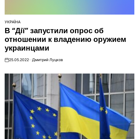
УКРАЇНА
ОПУБЛІКУВАТИ
В “Дії” запустили опрос об
У
отношении к владению оружием
украинцами
25.05.2022
Дмитрий Луцков
on