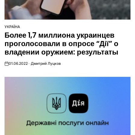
УКРАЇНА
ОПУБЛІКУВАТИ
Более 1,7 миллиона украинцев
У
проголосовали в опросе “Дії” о
владении оружием: результаты
01.06.2022
Дмитрий Луцков
on