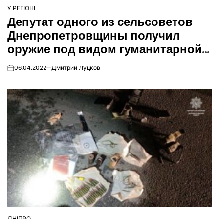
У РЕГІОНІ
ОПУБЛІКУВАТИ
Депутат одного из сельсоветов
У
Днепропетровщины получил
оружие под видом гуманитарной
помощи (Фото, видео)
06.04.2022
Дмитрий Луцков
on
ДНІПРО