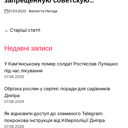
запрещенную советскую
символику
21.03.2022
Виолетта Негода
on
Навігація
←
Старіші статті
за
Недавні записи
записами
У Кам’янському помер солдат Ростислав Лупашко
під час лікування
07.08.2026
Обрізка рослин у серпні: поради для садівників
Дніпра
07.08.2026
Як відновити доступ до зламаного Telegram:
покрокова інструкція від Кіберполіції Дніпра
07.08.2026