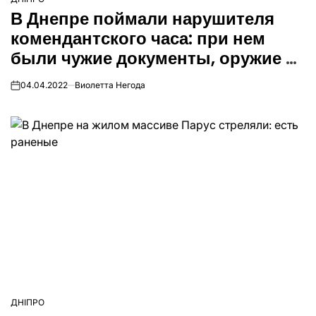
ОПУБЛІКУВАТИ
В Днепре поймали нарушителя
У
комендантского часа: при нем
были чужие документы, оружие и
наркотики
04.04.2022
Виолетта Негода
on
ДНІПРО
ОПУБЛІКУВАТИ