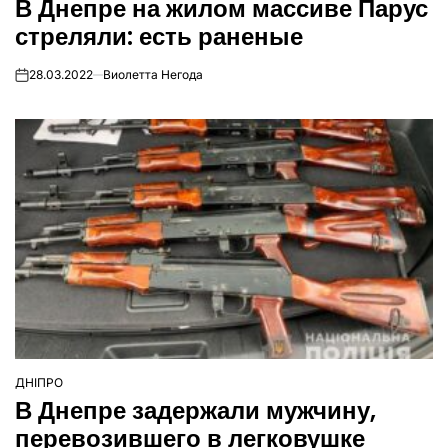
В Днепре на жилом массиве Парус
У
стреляли: есть раненые
28.03.2022
Виолетта Негода
on
ДНІПРО
ОПУБЛІКУВАТИ
В Днепре задержали мужчину,
У
перевозившего в легковушке