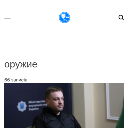
Перейти
до
вмісту
DPChas
оружие
66 записів