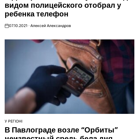
видом полицейского отобрал у
ребенка телефон
07.10.2021
Алексей Александров
on
У РЕГІОНІ
ОПУБЛІКУВАТИ
В Павлограде возле “Орбиты”
У
неизвестный средь бела дня