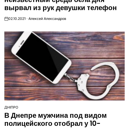
вырвал из рук девушки телефон
02.10.2021
Алексей Александров
on
ДНІПРО
ОПУБЛІКУВАТИ
В Днепре мужчина под видом
У
полицейского отобрал у 10-