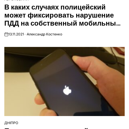
ОПУБЛІКУВАТИ
В каких случаях полицейский
У
может фиксировать нарушение
ПДД на собственный мобильный
телефон: заключение суда
13.11.2021
Александр Костенко
on
ДНІПРО
ОПУБЛІКУВАТИ