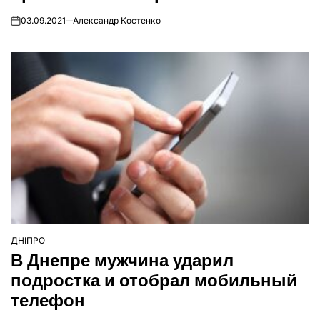
03.09.2021
Александр Костенко
on
ДНІПРО
ОПУБЛІКУВАТИ
В Днепре мужчина ударил
У
подростка и отобрал мобильный
телефон