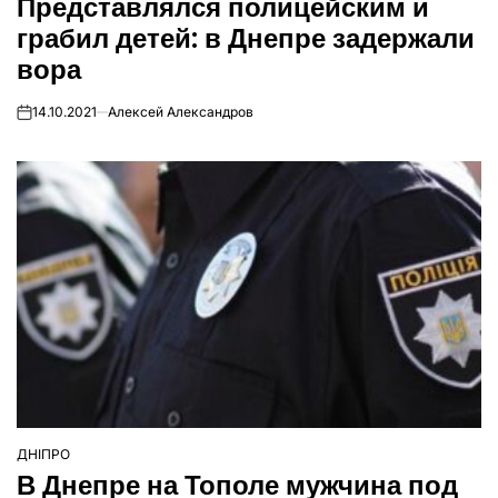
Представлялся полицейским и
У
грабил детей: в Днепре задержали
вора
14.10.2021
Алексей Александров
on
ДНІПРО
ОПУБЛІКУВАТИ
В Днепре на Тополе мужчина под
У