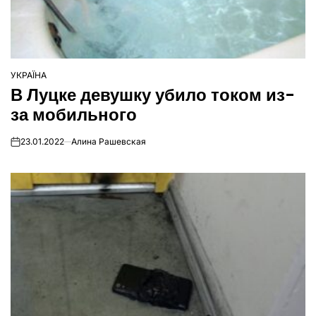
УКРАЇНА
ОПУБЛІКУВАТИ
В Луцке девушку убило током из-
У
за мобильного
23.01.2022
Алина Рашевская
on