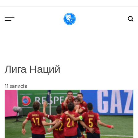
Перейти
до
вмісту
DPChas
Лига Наций
11 записів