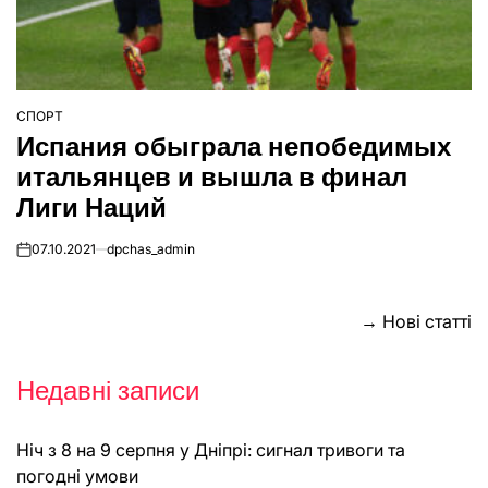
СПОРТ
ОПУБЛІКУВАТИ
Испания обыграла непобедимых
У
итальянцев и вышла в финал
Лиги Наций
07.10.2021
dpchas_admin
on
Навігація
→
Нові статті
за
Недавні записи
записами
Ніч з 8 на 9 серпня у Дніпрі: сигнал тривоги та
погодні умови