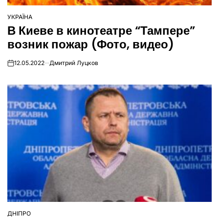
УКРАЇНА
ОПУБЛІКУВАТИ
В Киеве в кинотеатре “Тампере”
У
возник пожар (Фото, видео)
12.05.2022
Дмитрий Луцков
on
ДНІПРО
ОПУБЛІКУВАТИ