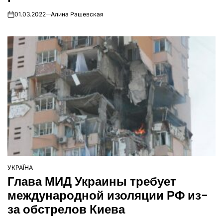
01.03.2022
Алина Рашевская
on
УКРАЇНА
ОПУБЛІКУВАТИ
Глава МИД Украины требует
У
международной изоляции РФ из-
за обстрелов Киева