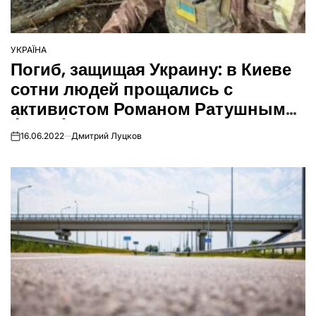
УКРАЇНА
ОПУБЛІКУВАТИ
Погиб, защищая Украину: в Киеве
У
сотни людей прощались с
активистом Романом Ратушным
(Фото)
16.06.2022
Дмитрий Луцков
on