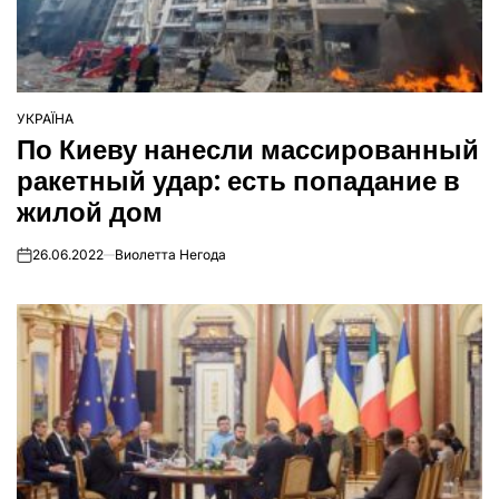
УКРАЇНА
ОПУБЛІКУВАТИ
По Киеву нанесли массированный
У
ракетный удар: есть попадание в
жилой дом
26.06.2022
Виолетта Негода
on