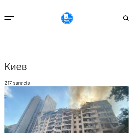
Перейти
до
вмісту
DPChas
Киев
217 записів