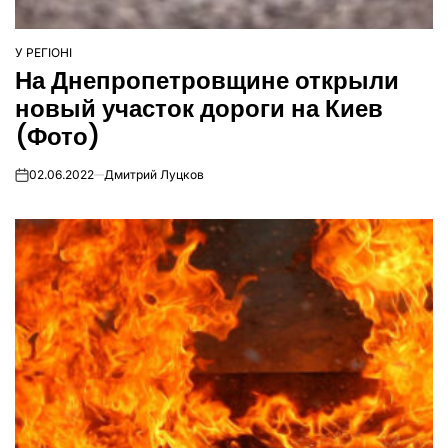
У РЕГІОНІ
ОПУБЛІКУВАТИ
На Днепропетровщине открыли
У
новый участок дороги на Киев
(Фото)
02.06.2022
Дмитрий Луцков
on