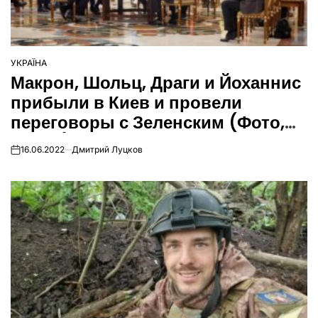
УКРАЇНА
ОПУБЛІКУВАТИ
Макрон, Шольц, Драги и Йоханнис
У
прибыли в Киев и провели
переговоры с Зеленским (Фото,
видео)
16.06.2022
Дмитрий Луцков
on