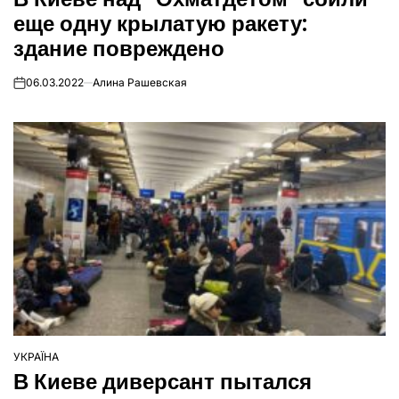
еще одну крылатую ракету:
здание повреждено
06.03.2022
Алина Рашевская
on
УКРАЇНА
ОПУБЛІКУВАТИ
В Киеве диверсант пытался
У