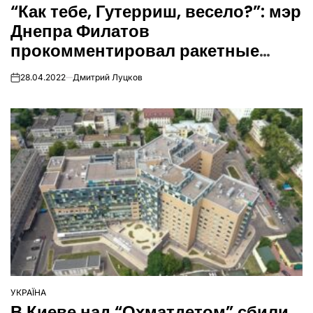
“Как тебе, Гутерриш, весело?”: мэр
У
Днепра Филатов
прокомментировал ракетные
удары по Киеву
28.04.2022
Дмитрий Луцков
on
УКРАЇНА
ОПУБЛІКУВАТИ
В Киеве над “Охматдетом” сбили
У