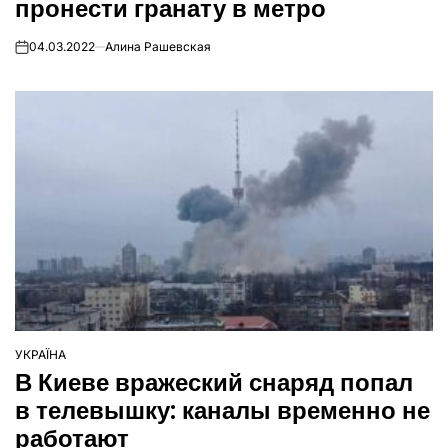
пронести гранату в метро
04.03.2022
Алина Рашевская
on
УКРАЇНА
ОПУБЛІКУВАТИ
В Киеве вражеский снаряд попал
У
в телевышку: каналы временно не
работают