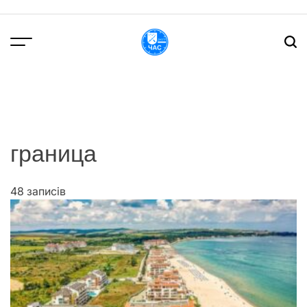
Перейти
до
вмісту
DPChas
граница
48 записів