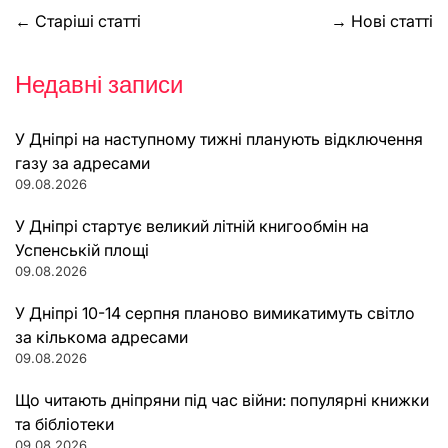
Навігація
←
Старіші статті
→
Нові статті
за
Недавні записи
записами
У Дніпрі на наступному тижні планують відключення
газу за адресами
09.08.2026
У Дніпрі стартує великий літній книгообмін на
Успенській площі
09.08.2026
У Дніпрі 10-14 серпня планово вимикатимуть світло
за кількома адресами
09.08.2026
Що читають дніпряни під час війни: популярні книжки
та бібліотеки
09.08.2026