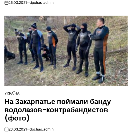
26.03.2021
dpchas_admin
on
УКРАЇНА
ОПУБЛІКУВАТИ
На Закарпатье поймали банду
У
водолазов-контрабандистов
(фото)
23.03.2021
dpchas_admin
on