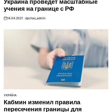
Украина проведет масштабные
У
учения на границе с РФ
14.04.2021
dpchas_admin
on
УКРАЇНА
ОПУБЛІКУВАТИ
Кабмин изменил правила
У
пересечения границы для