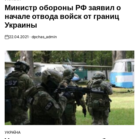
ОПУБЛІКУВАТИ
Министр обороны РФ заявил о
У
начале отвода войск от границ
Украины
22.04.2021
dpchas_admin
on
УКРАЇНА
ОПУБЛІКУВАТИ