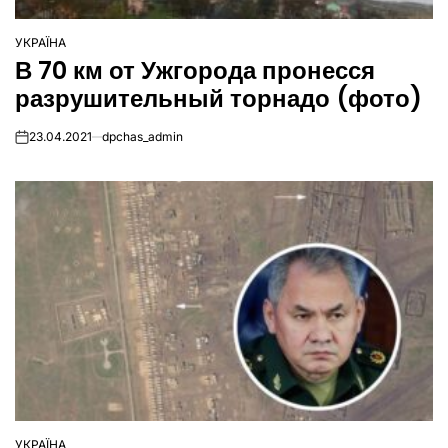
УКРАЇНА
ОПУБЛІКУВАТИ
В 70 км от Ужгорода пронесся
У
разрушительный торнадо (фото)
23.04.2021
dpchas_admin
on
УКРАЇНА