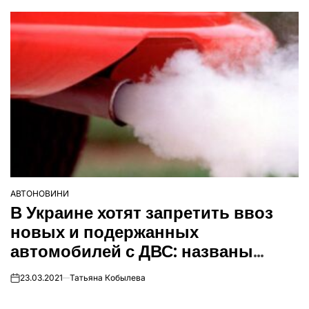
АВТОНОВИНИ
ОПУБЛІКУВАТИ
В Украине хотят запретить ввоз
У
новых и подержанных
автомобилей с ДВС: названы
сроки
23.03.2021
Татьяна Кобылева
on