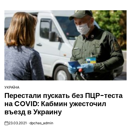
УКРАЇНА
ОПУБЛІКУВАТИ
Перестали пускать без ПЦР-теста
У
на COVID: Кабмин ужесточил
въезд в Украину
23.03.2021
dpchas_admin
on