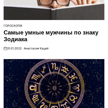
ГОРОСКОПИ
ОПУБЛІКУВАТИ
Самые умные мужчины по знаку
У
Зодиака
31.01.2022
Анастасия Кацай
on