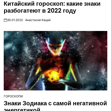
Китайский гороскоп: какие знаки
У
разбогатеют в 2022 году
30.01.2022
Анастасия Кацай
on
ГОРОСКОПИ
ОПУБЛІКУВАТИ
Знаки Зодиака с самой негативной
У
энергетикой