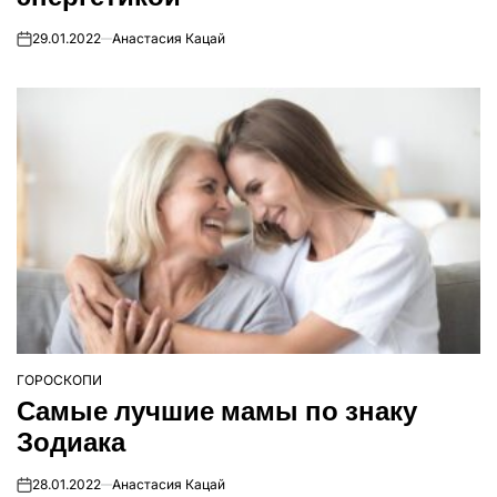
29.01.2022
Анастасия Кацай
on
ГОРОСКОПИ
ОПУБЛІКУВАТИ
Самые лучшие мамы по знаку
У
Зодиака
28.01.2022
Анастасия Кацай
on