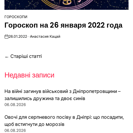
ГОРОСКОПИ
ОПУБЛІКУВАТИ
Гороскоп на 26 января 2022 года
У
26.01.2022
Анастасия Кацай
on
Навігація
←
Старіші статті
за
Недавні записи
записами
На війні загинув військовий з Дніпропетровщини –
залишились дружина та двоє синів
06.08.2026
Овочі для серпневого посіву в Дніпрі: що посадити,
щоб встигнути до морозів
06.08.2026