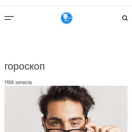
Перейти
до
вмісту
DPChas
гороскоп
1198 записів