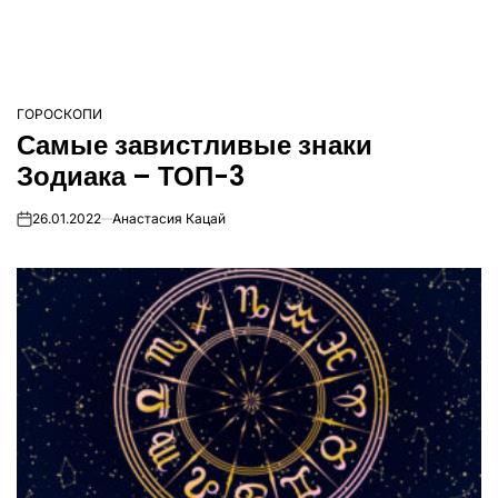
ГОРОСКОПИ
ОПУБЛІКУВАТИ
Самые завистливые знаки
У
Зодиака – ТОП-3
26.01.2022
Анастасия Кацай
on