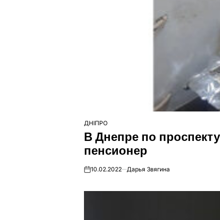
ДНІПРО
ОПУБЛІКУВАТИ
В Днепре по проспект
У
пенсионер
10.02.2022
Дарья Звягина
on