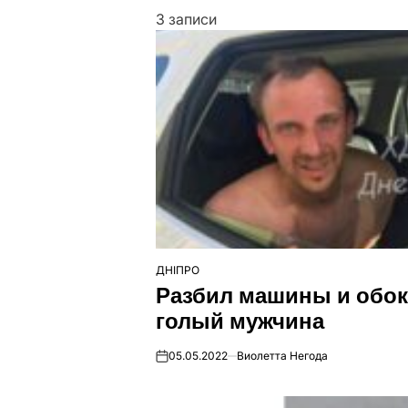
3 записи
ДНІПРО
ОПУБЛІКУВАТИ
Разбил машины и обокр
У
голый мужчина
05.05.2022
Виолетта Негода
on