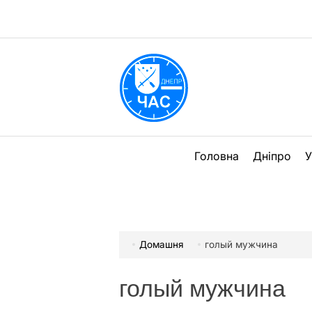
Перейти
до
вмісту
DPChas
Головна
Дніпро
У
Домашня
голый мужчина
голый мужчина