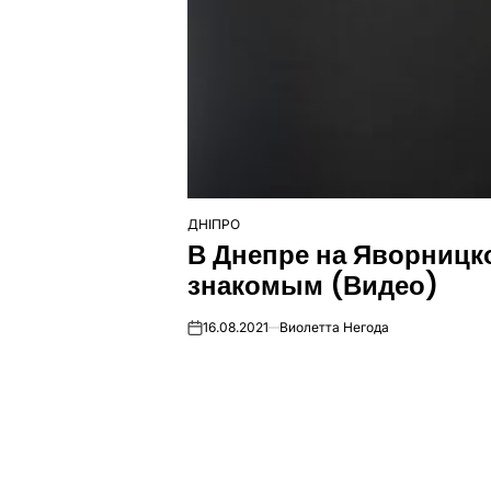
ДНІПРО
ОПУБЛІКУВАТИ
В Днепре на Яворницк
У
знакомым (Видео)
16.08.2021
Виолетта Негода
on