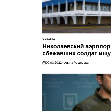
УКРАЇНА
ОПУБЛІКУВАТИ
Николаевский аэропор
У
сбежавших солдат ищу
07.03.2022
Алина Рашевская
on