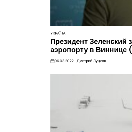
УКРАЇНА
ОПУБЛІКУВАТИ
Президент Зеленский з
У
аэропорту в Виннице 
06.03.2022
Дмитрий Луцков
on