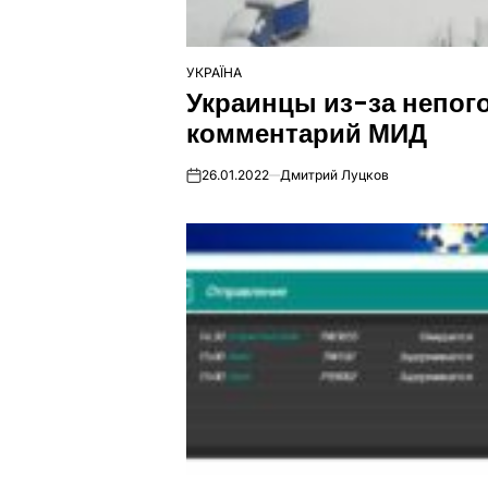
УКРАЇНА
ОПУБЛІКУВАТИ
Украинцы из-за непого
У
комментарий МИД
26.01.2022
Дмитрий Луцков
on