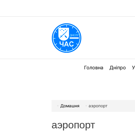
Перейти
до
вмісту
DPChas
Головна
Дніпро
У
Домашня
аэропорт
аэропорт