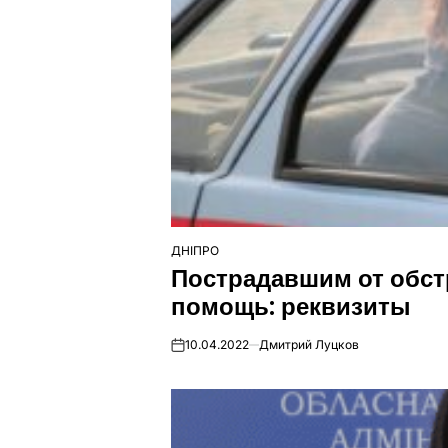
ДНІПРО
ОПУБЛІКУВАТИ
Пострадавшим от обст
У
помощь: реквизиты
10.04.2022
Дмитрий Луцков
on