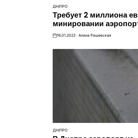
ДНІПРО
ОПУБЛІКУВАТИ
Требует 2 миллиона е
У
минировании аэропорт
16.01.2022
Алина Рашевская
on
ДНІПРО
ОПУБЛІКУВАТИ
У