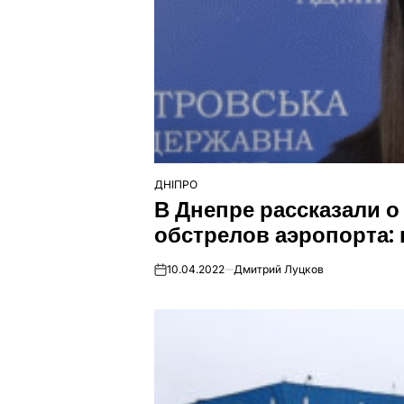
ДНІПРО
ОПУБЛІКУВАТИ
В Днепре рассказали о
У
обстрелов аэропорта:
10.04.2022
Дмитрий Луцков
on