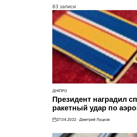
83 записи
ДНІПРО
ОПУБЛІКУВАТИ
Президент наградил сп
У
ракетный удар по аэро
27.04.2022
Дмитрий Луцков
on