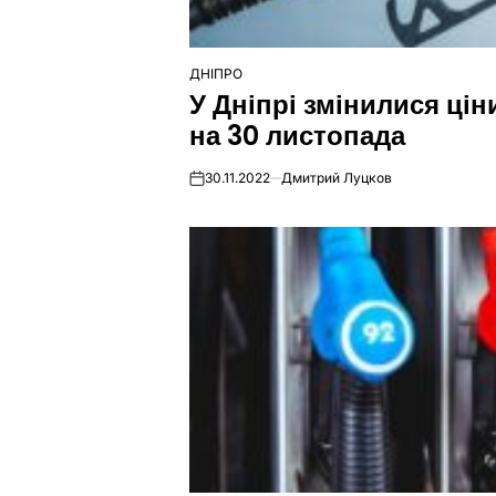
ДНІПРО
ОПУБЛІКУВАТИ
У Дніпрі змінилися цін
У
на 30 листопада
30.11.2022
Дмитрий Луцков
on