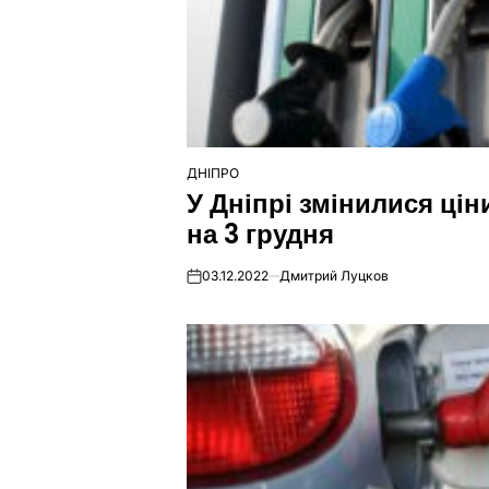
ДНІПРО
ОПУБЛІКУВАТИ
У Дніпрі змінилися цін
У
на 3 грудня
03.12.2022
Дмитрий Луцков
on