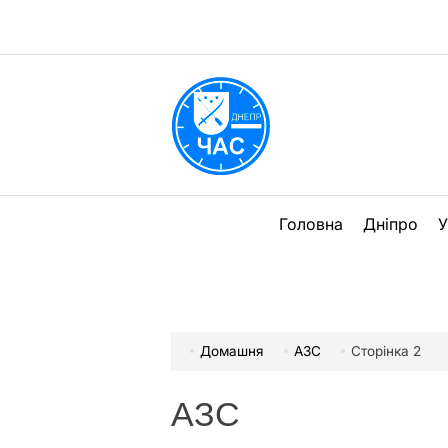
Перейти
до
вмісту
DPChas
Головна
Дніпро
У
Домашня
АЗС
Сторінка 2
АЗС