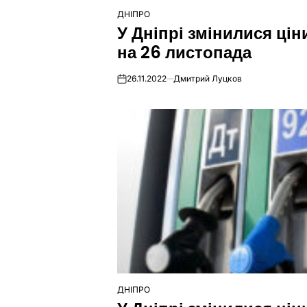
ДНІПРО
ОПУБЛІКУВАТИ
У Дніпрі змінилися цін
У
на 26 листопада
26.11.2022
Дмитрий Луцков
on
ДНІПРО
ОПУБЛІКУВАТИ
У