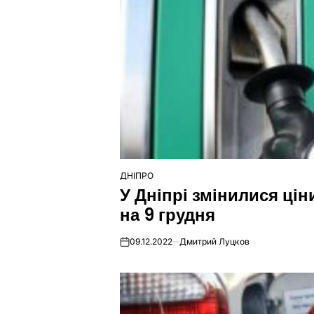
ДНІПРО
ОПУБЛІКУВАТИ
У Дніпрі змінилися цін
У
на 9 грудня
09.12.2022
Дмитрий Луцков
on