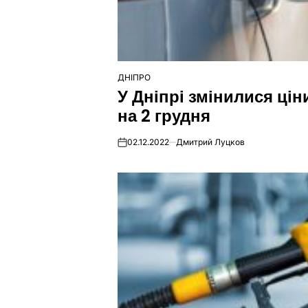
ДНІПРО
ОПУБЛІКУВАТИ
У Дніпрі змінилися цін
У
на 2 грудня
02.12.2022
Дмитрий Луцков
on