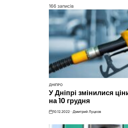
166 записів
ДНІПРО
ОПУБЛІКУВАТИ
У Дніпрі змінилися цін
У
на 10 грудня
10.12.2022
Дмитрий Луцков
on