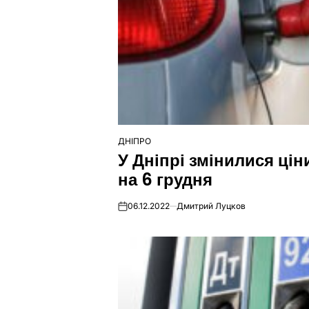
ДНІПРО
ОПУБЛІКУВАТИ
У Дніпрі змінилися цін
У
на 6 грудня
06.12.2022
Дмитрий Луцков
on