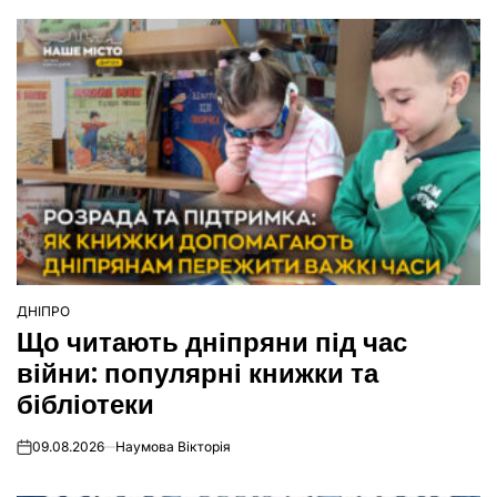
ДНІПРО
ОПУБЛІКУВАТИ
Що читають дніпряни під час
У
війни: популярні книжки та
бібліотеки
09.08.2026
Наумова Вікторія
on