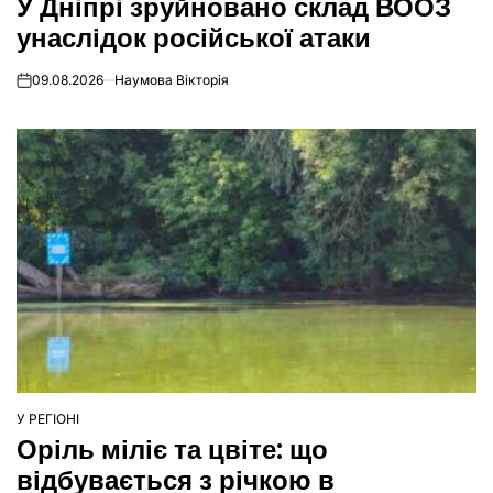
У Дніпрі зруйновано склад ВООЗ
У
унаслідок російської атаки
09.08.2026
Наумова Вікторія
on
У РЕГІОНІ
ОПУБЛІКУВАТИ
Оріль міліє та цвіте: що
У
відбувається з річкою в