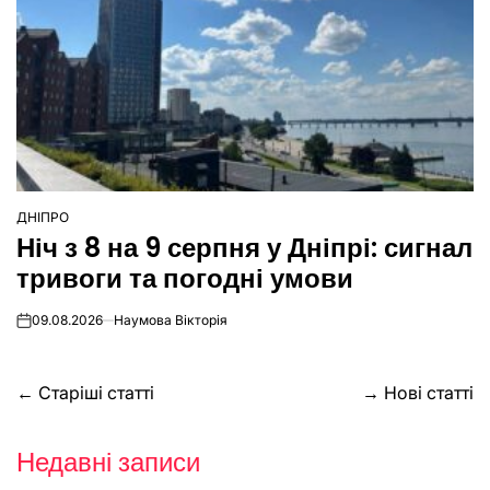
ДНІПРО
ОПУБЛІКУВАТИ
Ніч з 8 на 9 серпня у Дніпрі: сигнал
У
тривоги та погодні умови
09.08.2026
Наумова Вікторія
on
Навігація
←
Старіші статті
→
Нові статті
за
Недавні записи