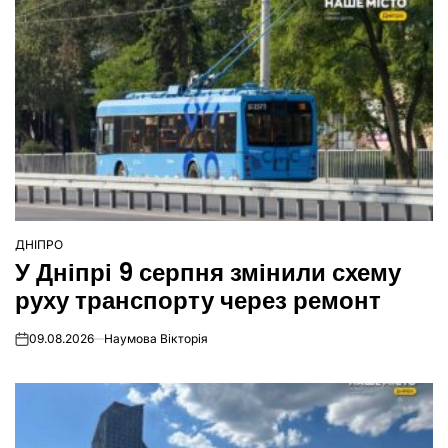
ДНІПРО
ОПУБЛІКУВАТИ
У Дніпрі 9 серпня змінили схему
У
руху транспорту через ремонт
09.08.2026
Наумова Вікторія
on