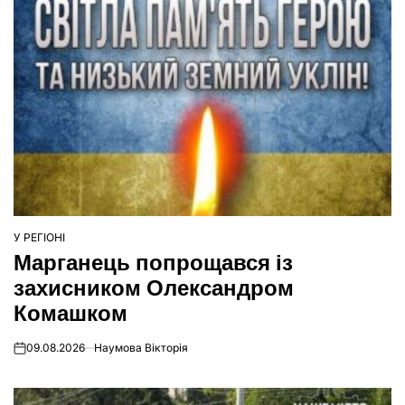
У РЕГІОНІ
ОПУБЛІКУВАТИ
Марганець попрощався із
У
захисником Олександром
Комашком
09.08.2026
Наумова Вікторія
on