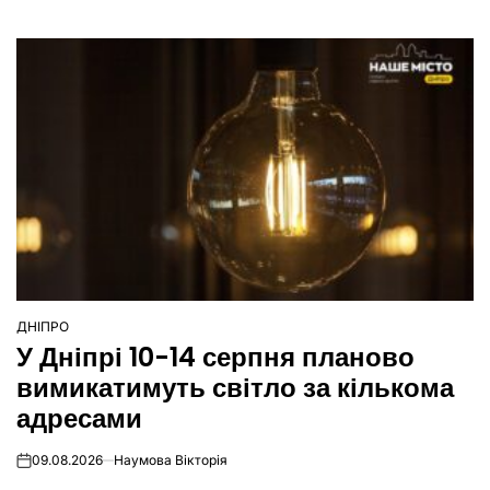
ДНІПРО
ОПУБЛІКУВАТИ
У Дніпрі 10-14 серпня планово
У
вимикатимуть світло за кількома
адресами
09.08.2026
Наумова Вікторія
on