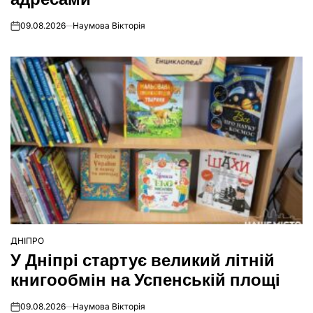
09.08.2026
Наумова Вікторія
on
ДНІПРО
ОПУБЛІКУВАТИ
У Дніпрі стартує великий літній
У
книгообмін на Успенській площі
09.08.2026
Наумова Вікторія
on