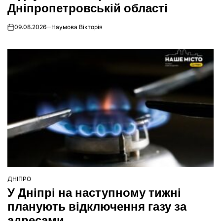
Дніпропетровській області
09.08.2026
Наумова Вікторія
on
ДНІПРО
ОПУБЛІКУВАТИ
У Дніпрі на наступному тижні
У
планують відключення газу за
адресами