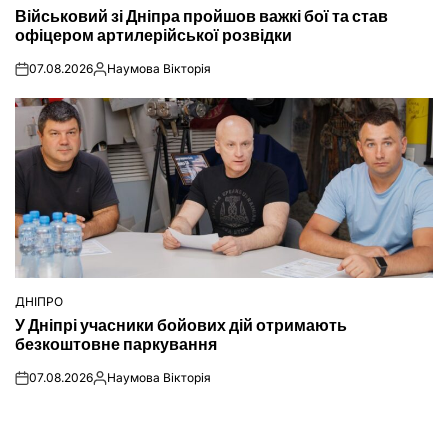
ОПУБЛІКУВАТИ
Військовий зі Дніпра пройшов важкі бої та став
У
офіцером артилерійської розвідки
07.08.2026
Наумова Вікторія
on
Опубліковано
ДНІПРО
ОПУБЛІКУВАТИ
У Дніпрі учасники бойових дій отримають
У
безкоштовне паркування
07.08.2026
Наумова Вікторія
on
Опубліковано