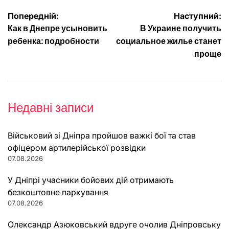
Навігація
Попередній:
Наступний:
Как в Днепре усыновить
В Украине получить
записів
ребенка: подробности
социальное жилье станет
проще
Недавні записи
Військовий зі Дніпра пройшов важкі бої та став
офіцером артилерійської розвідки
07.08.2026
У Дніпрі учасники бойових дій отримають
безкоштовне паркування
07.08.2026
Олександр Азюковський вдруге очолив Дніпровську