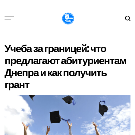
Перейти
до
вмісту
DPChas
Учеба за границей: что
предлагают абитуриентам
Днепра и как получить
грант