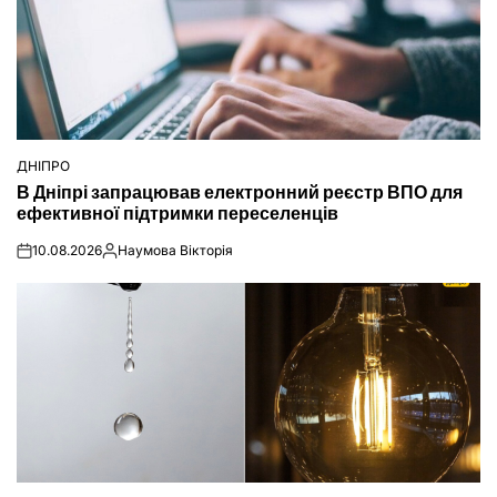
ДНІПРО
ОПУБЛІКУВАТИ
В Дніпрі запрацював електронний реєстр ВПО для
У
ефективної підтримки переселенців
10.08.2026
Наумова Вікторія
on
Опубліковано