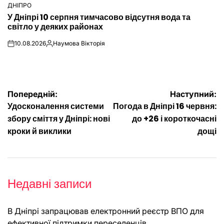
ДНІПРО
ОПУБЛІКУВАТИ
У Дніпрі 10 серпня тимчасово відсутня вода та
У
світло у деяких районах
10.08.2026
Наумова Вікторія
on
Опубліковано
Навігація
Попередній:
Наступний:
Удосконалення системи
Погода в Дніпрі 16 червня:
записів
збору сміття у Дніпрі: нові
до +26 і короткочасні
кроки й виклики
дощі
Недавні записи
В Дніпрі запрацював електронний реєстр ВПО для
ефективної підтримки переселенців