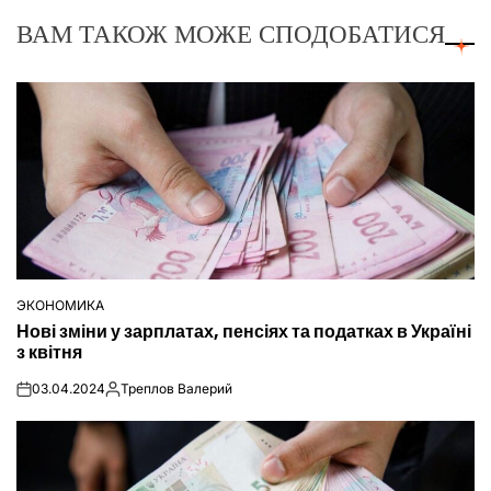
ВАМ ТАКОЖ МОЖЕ СПОДОБАТИСЯ
ЭКОНОМИКА
ОПУБЛІКУВАТИ
Нові зміни у зарплатах, пенсіях та податках в Україні
У
з квітня
03.04.2024
Треплов Валерий
on
Опубліковано