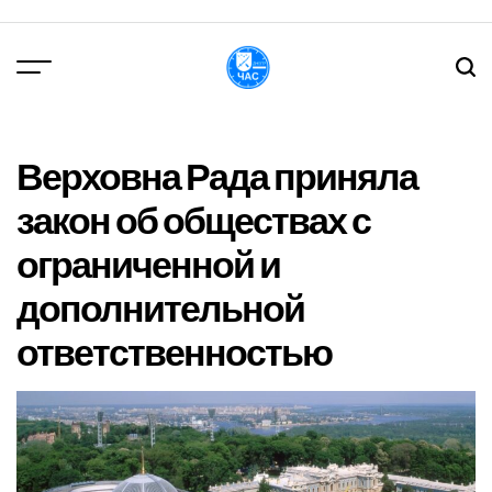
Перейти
до
вмісту
DPChas
Верховна Рада приняла
закон об обществах с
ограниченной и
дополнительной
ответственностью