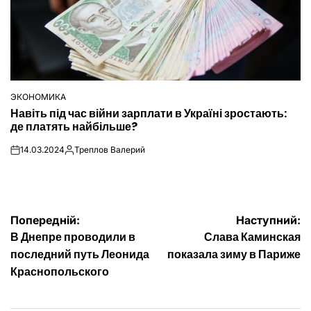
ЭКОНОМИКА
ОПУБЛІКУВАТИ
Навіть під час війни зарплати в Україні зростають:
У
де платять найбільше?
14.03.2024
Треплов Валерий
on
Опубліковано
Навігація
Попередній:
Наступний:
В Днепре проводили в
Слава Каминская
записів
последний путь Леонида
показала зиму в Париже
Краснопольского