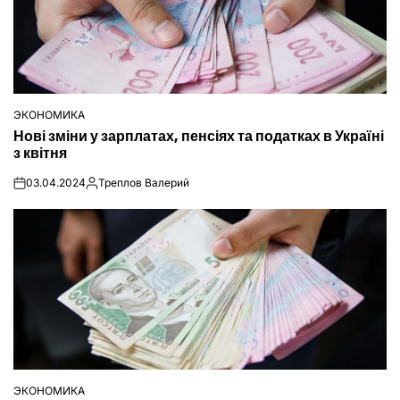
ЭКОНОМИКА
ОПУБЛІКУВАТИ
Нові зміни у зарплатах, пенсіях та податках в Україні
У
з квітня
03.04.2024
Треплов Валерий
on
Опубліковано
ЭКОНОМИКА
ОПУБЛІКУВАТИ