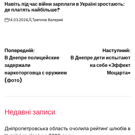
Навіть під час війни зарплати в Україні зростають:
У
де платять найбільше?
14.03.2024
Треплов Валерий
on
Опубліковано
Навігація
Попередній:
Наступний:
В Днепре полицейские
В Днепре дети испытают
записів
задержали
на себе «Эффект
наркоторговца с оружием
Моцарта»
(фото)
Недавні записи
Дніпропетровська область очолила рейтинг шлюбів в