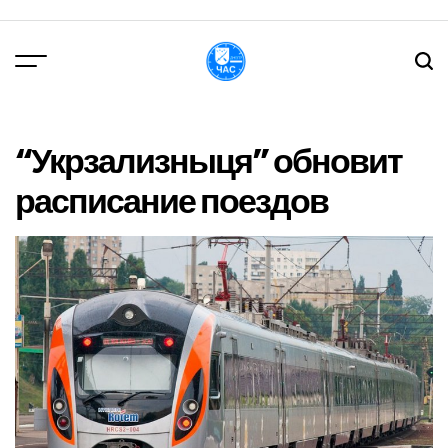
Перейти
до
вмісту
DPChas
“Укрзализныця” обновит
расписание поездов