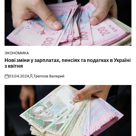
ЭКОНОМИКА
ОПУБЛІКУВАТИ
Нові зміни у зарплатах, пенсіях та податках в Україні
У
з квітня
03.04.2024
Треплов Валерий
on
Опубліковано