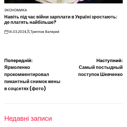
ЭКОНОМИКА
ОПУБЛІКУВАТИ
Навіть під час війни зарплати в Україні зростають:
У
де платять найбільше?
14.03.2024
Треплов Валерий
on
Опубліковано
Навігація
Попередній:
Наступний:
Ярмоленко
Самый постыдный
записів
прокомментировал
поступок Шевченко
пикантный снимок жены
в соцсетях (фото)
Недавні записи