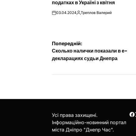
податках в Україні з квітня
03.04.2024
Треплов Валерий
on
Опубліковано
Навігація
Попередній:
Сколько налички показали в е-
записів
декларациях судьи Днепра
Усі права захищені.
F
Інформаційно-новинний портал
міста Дніпро "Днепр Час".