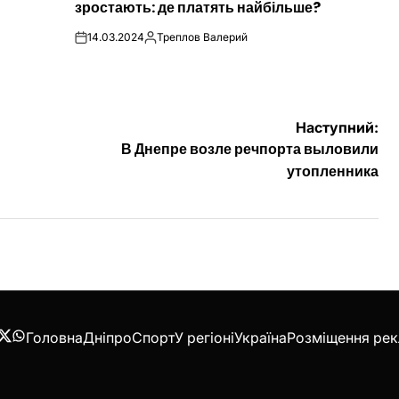
зростають: де платять найбільше?
14.03.2024
Треплов Валерий
on
Опубліковано
Наступний:
В Днепре возле речпорта выловили
утопленника
Головна
Дніпро
Спорт
У регіоні
Україна
Розміщення ре
acebook
Twitter
WhatsApp