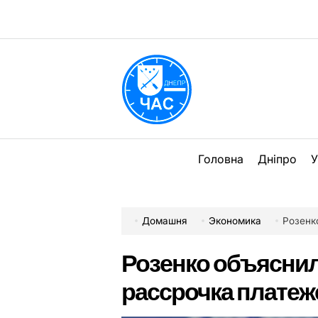
Перейти
до
вмісту
DPChas
Головна
Дніпро
У
Домашня
Экономика
Розенко
Розенко объяснил,
рассрочка платеж