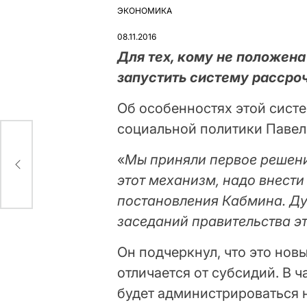
ЭКОНОМИКА
ОПУБЛІКУВАТИ
У
08.11.2016
Для тех, кому не положена
запустить систему рассро
Об особенностях этой сист
социальной политики Павел 
«
Мы приняли первое решени
этот механизм, надо внест
постановления Кабмина. Ду
заседаний правительства эт
Он подчеркнул, что это нов
отличается от субсидий. В ч
будет администрироваться н