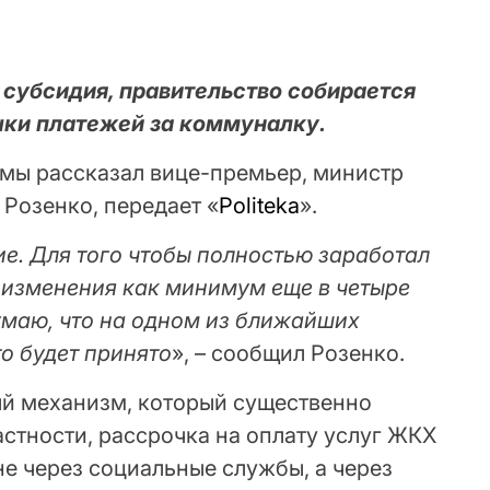
 субсидия, правительство собирается
чки платежей за коммуналку.
емы рассказал вице-премьер, министр
Розенко, передает «
Рoliteka
».
е. Для того чтобы полностью заработал
и изменения как минимум еще в четыре
маю, что на одном из ближайших
о будет принято
», – сообщил Розенко.
ый механизм, который существенно
астности, рассрочка на оплату услуг ЖКХ
е через социальные службы, а через