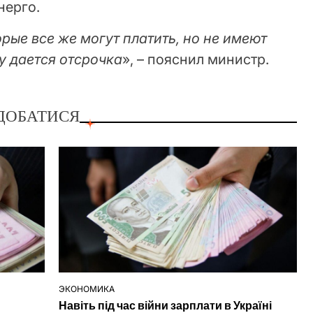
нерго.
орые все же могут платить, но не имеют
у дается отсрочка
», – пояснил министр.
ДОБАТИСЯ
ЭКОНОМИКА
ОПУБЛІКУВАТИ
Навіть під час війни зарплати в Україні
У