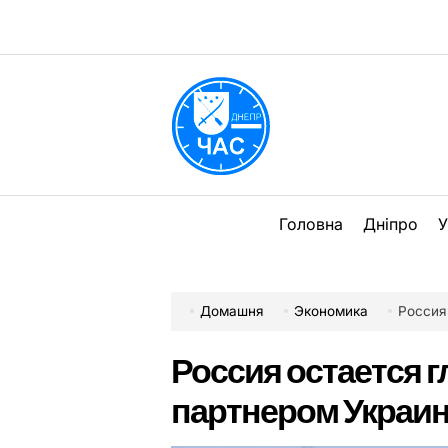
Перейти
до
вмісту
DPChas
Головна
Дніпро
У
Домашня
Экономика
Россия
Россия остается 
партнером Украин