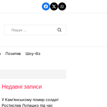
Facebook
Twitter
WhatsApp
Пошук:
а
Позитив
Шоу-біз
Недавні записи
У Кам’янському помер солдат
Ростислав Лупашко під час