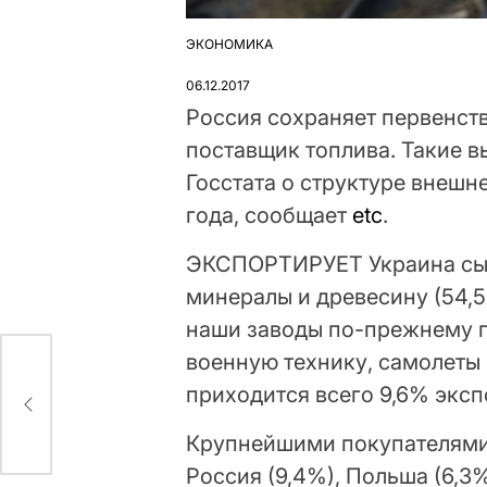
ЭКОНОМИКА
ОПУБЛІКУВАТИ
У
06.12.2017
Россия сохраняет первенств
поставщик топлива. Такие 
Госстата о структуре внешн
года, сообщает
etc
.
ЭКСПОРТИРУЕТ Украина сыр
минералы и древесину (54,5
наши заводы по-прежнему 
военную технику, самолеты 
а
приходится всего 9,6% эксп
Крупнейшими покупателями 
Россия (9,4%), Польша (6,3%