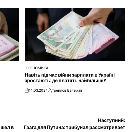
ЭКОНОМИКА
ОПУБЛІКУВАТИ
Навіть під час війни зарплати в Україні
У
зростають: де платять найбільше?
14.03.2024
Треплов Валерий
on
Опубліковано
Наступний:
ошел в
Гаага для Путина: трибунал рассматривает