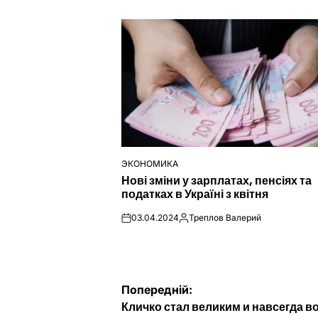
ЭКОНОМИКА
ОПУБЛІКУВАТИ
Нові зміни у зарплатах, пенсіях та
У
податках в Україні з квітня
03.04.2024
Треплов Валерий
on
Опубліковано
Навігація
Попередній:
Кличко стал великим и навсегда в