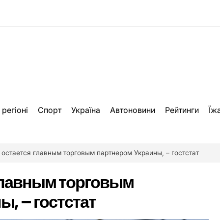
 регіоні
Спорт
Україна
Автоновини
Рейтинги
Їж
 остается главным торговым партнером Украины, – гостстат
главным торговым
ы, – гостстат