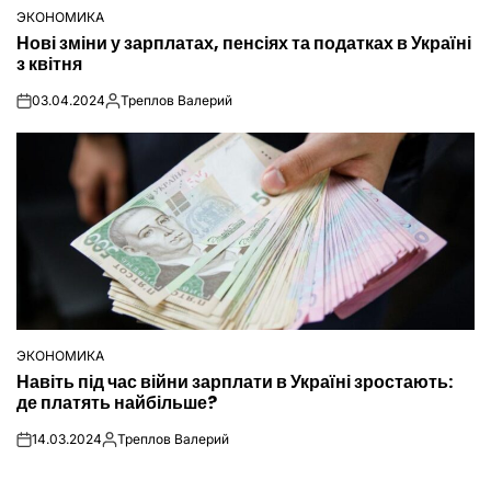
ЭКОНОМИКА
ОПУБЛІКУВАТИ
Нові зміни у зарплатах, пенсіях та податках в Україні
У
з квітня
03.04.2024
Треплов Валерий
on
Опубліковано
ЭКОНОМИКА
ОПУБЛІКУВАТИ
Навіть під час війни зарплати в Україні зростають:
У
де платять найбільше?
14.03.2024
Треплов Валерий
on
Опубліковано