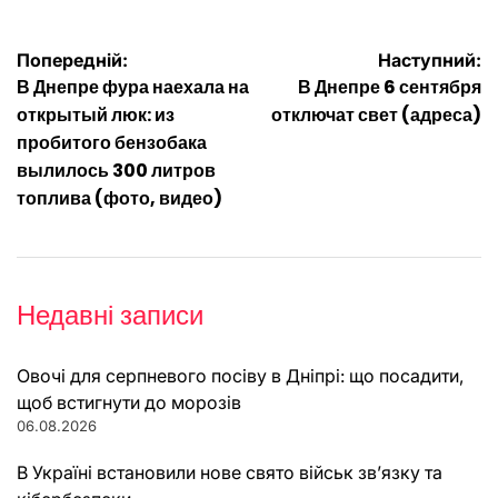
Навігація
Попередній:
Наступний:
В Днепре фура наехала на
В Днепре 6 сентября
записів
открытый люк: из
отключат свет (адреса)
пробитого бензобака
вылилось 300 литров
топлива (фото, видео)
Недавні записи
Овочі для серпневого посіву в Дніпрі: що посадити,
щоб встигнути до морозів
06.08.2026
В Україні встановили нове свято військ зв’язку та