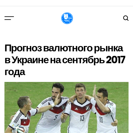
Перейти
до
вмісту
DPChas
Прогноз валютного рынка
в Украине на сентябрь 2017
года