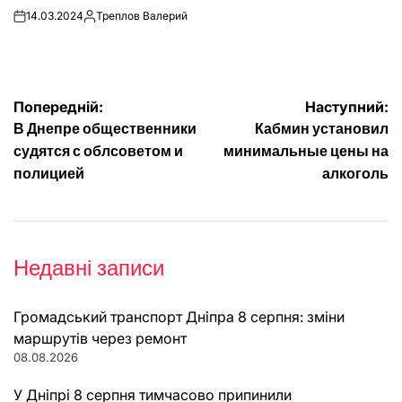
14.03.2024
Треплов Валерий
on
Опубліковано
Навігація
Попередній:
Наступний:
В Днепре общественники
Кабмин установил
записів
судятся с облсоветом и
минимальные цены на
полицией
алкоголь
Недавні записи
Громадський транспорт Дніпра 8 серпня: зміни
маршрутів через ремонт
08.08.2026
У Дніпрі 8 серпня тимчасово припинили