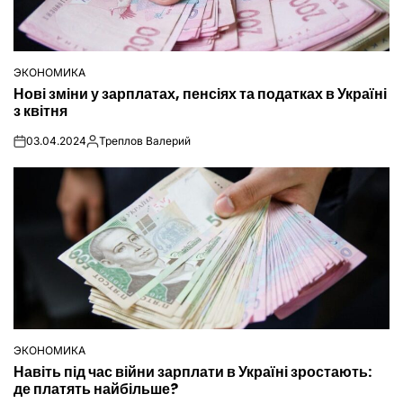
ЭКОНОМИКА
ОПУБЛІКУВАТИ
Нові зміни у зарплатах, пенсіях та податках в Україні
У
з квітня
03.04.2024
Треплов Валерий
on
Опубліковано
ЭКОНОМИКА
ОПУБЛІКУВАТИ
Навіть під час війни зарплати в Україні зростають:
У
де платять найбільше?