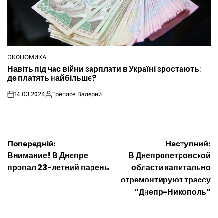
ЭКОНОМИКА
ОПУБЛІКУВАТИ
Навіть під час війни зарплати в Україні зростають:
У
де платять найбільше?
14.03.2024
Треплов Валерий
on
Опубліковано
Навігація
Попередній:
Наступний:
Внимание! В Днепре
В Днепропетровской
записів
пропал 23-летний парень
области капитально
отремонтируют трассу
“Днепр-Никополь”