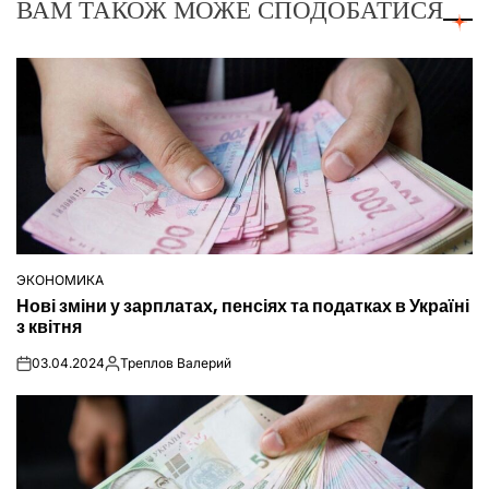
ВАМ ТАКОЖ МОЖЕ СПОДОБАТИСЯ
ЭКОНОМИКА
ОПУБЛІКУВАТИ
Нові зміни у зарплатах, пенсіях та податках в Україні
У
з квітня
03.04.2024
Треплов Валерий
on
Опубліковано