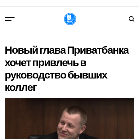
Перейти
до
вмісту
DPChas
Новый глава Приватбанка
хочет привлечь в
руководство бывших
коллег