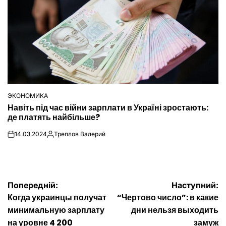
ЭКОНОМИКА
ОПУБЛІКУВАТИ
Навіть під час війни зарплати в Україні зростають:
У
де платять найбільше?
14.03.2024
Треплов Валерий
on
Опубліковано
Навігація
Попередній:
Наступний:
Когда украинцы получат
“Чертово число”: в какие
записів
минимальную зарплату
дни нельзя выходить
на уровне 4 200
замуж