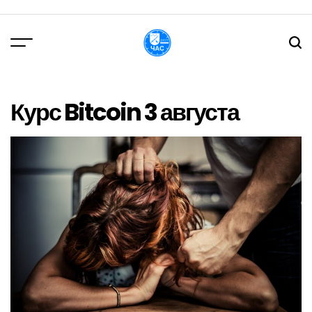
Перейти
до
вмісту
DPChas
Курс Bitcoin 3 августа