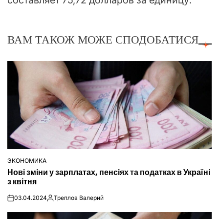
ВАМ ТАКОЖ МОЖЕ СПОДОБАТИСЯ
ЭКОНОМИКА
ОПУБЛІКУВАТИ
Нові зміни у зарплатах, пенсіях та податках в Україні
У
з квітня
03.04.2024
Треплов Валерий
on
Опубліковано