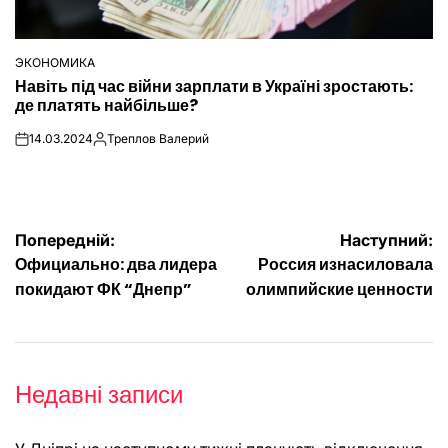
ЭКОНОМИКА
ОПУБЛІКУВАТИ
Навіть під час війни зарплати в Україні зростають:
У
де платять найбільше?
14.03.2024
Треплов Валерий
on
Опубліковано
Навігація
Попередній:
Наступний:
Официально: два лидера
Россия изнасиловала
записів
покидают ФК “Днепр”
олимпийские ценности
Недавні записи