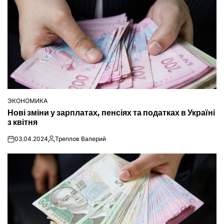
ЭКОНОМИКА
ОПУБЛІКУВАТИ
Нові зміни у зарплатах, пенсіях та податках в Україні
У
з квітня
03.04.2024
Треплов Валерий
on
Опубліковано