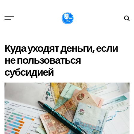
Перейти
до
вмісту
DPChas
Куда уходят деньги, если
не пользоваться
субсидией