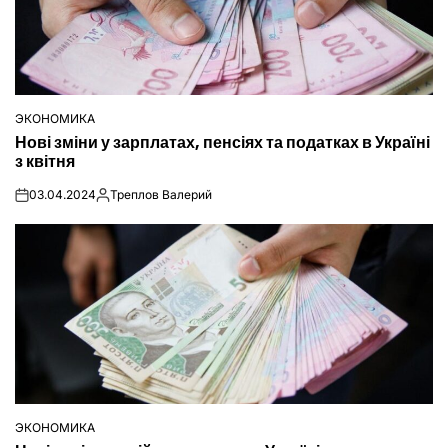
ЭКОНОМИКА
ОПУБЛІКУВАТИ
Нові зміни у зарплатах, пенсіях та податках в Україні
У
з квітня
03.04.2024
Треплов Валерий
on
Опубліковано
ЭКОНОМИКА
ОПУБЛІКУВАТИ