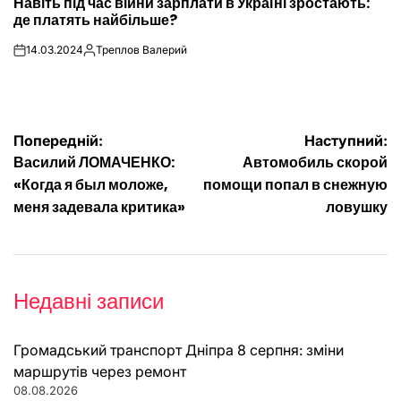
Навіть під час війни зарплати в Україні зростають:
У
де платять найбільше?
14.03.2024
Треплов Валерий
on
Опубліковано
Навігація
Попередній:
Наступний:
Василий ЛОМАЧЕНКО:
Автомобиль скорой
записів
«Когда я был моложе,
помощи попал в снежную
меня задевала критика»
ловушку
Недавні записи
Громадський транспорт Дніпра 8 серпня: зміни
маршрутів через ремонт
08.08.2026