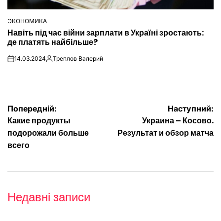
ЭКОНОМИКА
ОПУБЛІКУВАТИ
Навіть під час війни зарплати в Україні зростають:
У
де платять найбільше?
14.03.2024
Треплов Валерий
on
Опубліковано
Навігація
Попередній:
Наступний:
Какие продукты
Украина – Косово.
записів
подорожали больше
Результат и обзор матча
всего
Недавні записи