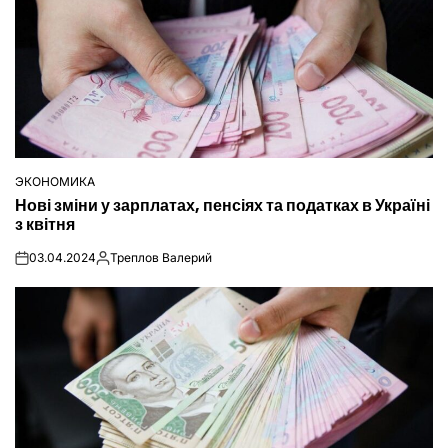
ЭКОНОМИКА
ОПУБЛІКУВАТИ
Нові зміни у зарплатах, пенсіях та податках в Україні
У
з квітня
03.04.2024
Треплов Валерий
on
Опубліковано