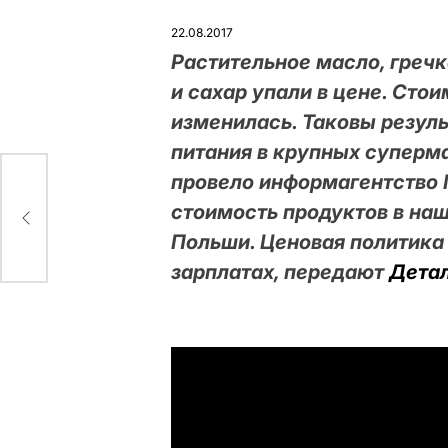
ОПУБЛІКУВАТИ
У
22.08.2017
Растительное масло, греч
и сахар упали в цене. Сто
изменилась. Таковы резул
питания в крупных суперма
провело информагентство 
де
стоимость продуктов в наш
Польши. Ценовая политика 
зарплатах, передают
Детал