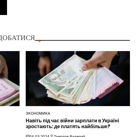
ДОБАТИСЯ
ЭКОНОМИКА
ОПУБЛІКУВАТИ
Навіть під час війни зарплати в Україні
У
зростають: де платять найбільше?
14.03.2024
Треплов Валерий