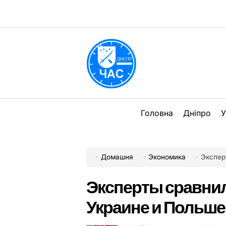
Перейти
до
вмісту
DPChas
Головна
Дніпро
У
Домашня
Экономика
Экспер
Эксперты сравнил
Украине и Польше