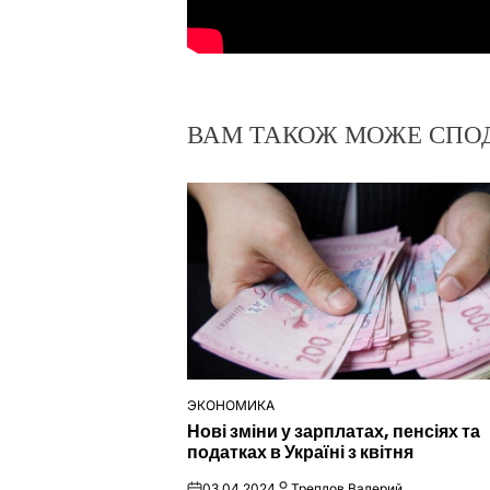
ВАМ ТАКОЖ МОЖЕ СПО
ЭКОНОМИКА
ОПУБЛІКУВАТИ
Нові зміни у зарплатах, пенсіях та
У
податках в Україні з квітня
03.04.2024
Треплов Валерий