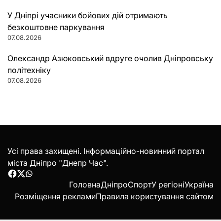
У Дніпрі учасники бойових дій отримають
безкоштовне паркування
07.08.2026
Олександр Азюковський вдруге очолив Дніпровську
політехніку
07.08.2026
Усі права захищені. Інформаційно-новинний портал
міста Дніпро "Днепр Час".
Facebook
Twitter
WhatsApp
Головна
Дніпро
Спорт
У регіоні
Україна
Розміщення реклами
Правила користування сайтом