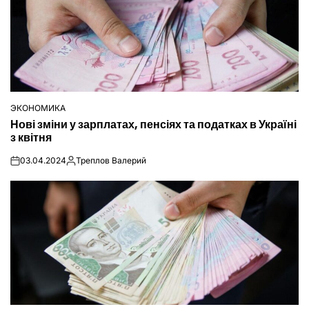
ЭКОНОМИКА
ОПУБЛІКУВАТИ
Нові зміни у зарплатах, пенсіях та податках в Україні
У
з квітня
03.04.2024
Треплов Валерий
on
Опубліковано