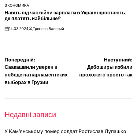
ЭКОНОМИКА
ОПУБЛІКУВАТИ
Навіть під час війни зарплати в Україні зростають:
У
де платять найбільше?
14.03.2024
Треплов Валерий
on
Опубліковано
Навігація
Попередній:
Наступний:
Саакашвили уверен в
Дебоширы избили
записів
победе на парламентских
прохожего просто так
выборах в Грузии
Недавні записи
У Кам’янському помер солдат Ростислав Лупашко