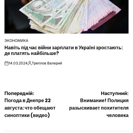
ЭКОНОМИКА
ОПУБЛІКУВАТИ
Навіть під час війни зарплати в Україні зростають:
У
де платять найбільше?
14.03.2024
Треплов Валерий
on
Опубліковано
Навігація
Попередній:
Наступний:
Погода в Днепре 22
Внимание! Полиция
записів
августа: что обещают
разыскивает похитителя
синоптики (видео)
человека