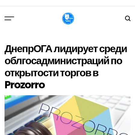
Перейти
до
вмісту
DPChas
ДнепрОГА лидирует среди
облгосадминистраций по
открытости торгов в
Prozorro