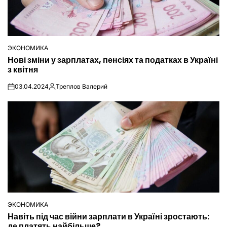
ЭКОНОМИКА
ОПУБЛІКУВАТИ
Нові зміни у зарплатах, пенсіях та податках в Україні
У
з квітня
03.04.2024
Треплов Валерий
on
Опубліковано
ЭКОНОМИКА
ОПУБЛІКУВАТИ
Навіть під час війни зарплати в Україні зростають:
У
де платять найбільше?