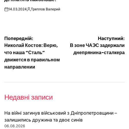
14.03.2024
Треплов Валерий
on
Опубліковано
Навігація
Попередній:
Наступний:
Николай Костов: Верю,
В зоне ЧАЭС задержали
записів
что наша “Сталь”
днепрянина-сталкера
движется в правильном
направлении
Недавні записи
На війні загинув військовий з Дніпропетровщини –
залишились дружина та двоє синів
06.08.2026