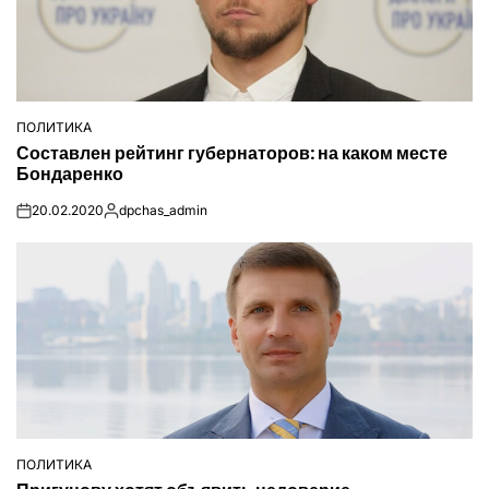
ПОЛИТИКА
ОПУБЛІКУВАТИ
Составлен рейтинг губернаторов: на каком месте
У
Бондаренко
20.02.2020
dpchas_admin
on
Опубліковано
ПОЛИТИКА
ОПУБЛІКУВАТИ