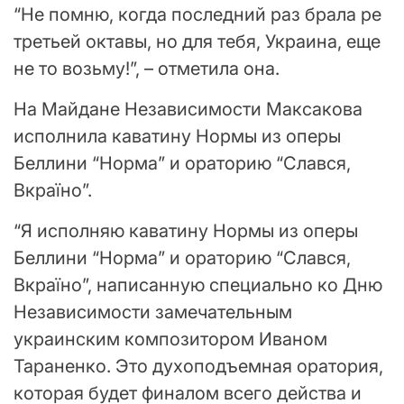
“Не помню, когда последний раз брала ре
третьей октавы, но для тебя, Украина, еще
не то возьму!”, – отметила она.
На Майдане Независимости Максакова
исполнила каватину Нормы из оперы
Беллини “Норма” и ораторию “Слався,
Вкраїно”.
“Я исполняю каватину Нормы из оперы
Беллини “Норма” и ораторию “Слався,
Вкраїно”, написанную специально ко Дню
Независимости замечательным
украинским композитором Иваном
Тараненко. Это духоподъемная оратория,
которая будет финалом всего действа и