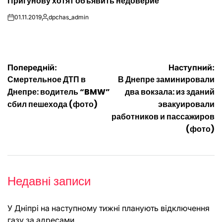
Пригунову хотят объявить недоверие
У
01.11.2019
dpchas_admin
on
Опубліковано
Навігація
Попередній:
Наступний:
Смертельное ДТП в
В Днепре заминировали
записів
Днепре: водитель “BMW”
два вокзала: из зданий
сбил пешехода (фото)
эвакуировали
работников и пассажиров
(фото)
Недавні записи
У Дніпрі на наступному тижні планують відключення
газу за адресами