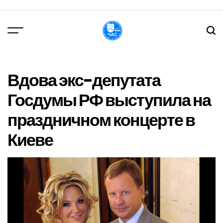
Перейти
до
вмісту
DPChas
Вдова экс-депутата
Госдумы РФ выступила на
праздничном концерте в
Киеве