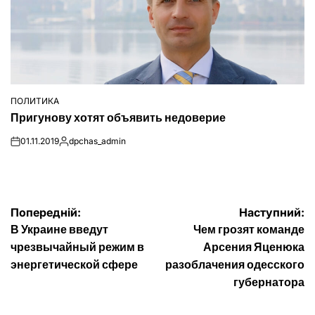
ПОЛИТИКА
ОПУБЛІКУВАТИ
Пригунову хотят объявить недоверие
У
01.11.2019
dpchas_admin
on
Опубліковано
Навігація
Попередній:
Наступний:
В Украине введут
Чем грозят команде
записів
чрезвычайный режим в
Арсения Яценюка
энергетической сфере
разоблачения одесского
губернатора