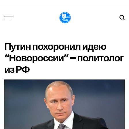
Перейти
до
вмісту
DPChas
Путин похоронил идею
“Новороссии” – политолог
из РФ