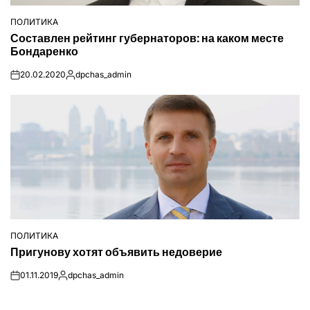
ПОЛИТИКА
ОПУБЛІКУВАТИ
Составлен рейтинг губернаторов: на каком месте
У
Бондаренко
20.02.2020
dpchas_admin
on
Опубліковано
ПОЛИТИКА
ОПУБЛІКУВАТИ
Пригунову хотят объявить недоверие
У
01.11.2019
dpchas_admin
on
Опубліковано