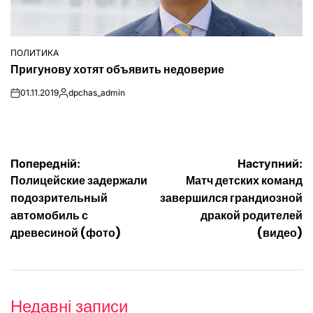
ПОЛИТИКА
ОПУБЛІКУВАТИ
Пригунову хотят объявить недоверие
У
01.11.2019
dpchas_admin
on
Опубліковано
Навігація
Попередній:
Наступний:
Полицейские задержали
Матч детских команд
записів
подозрительный
завершился грандиозной
автомобиль с
дракой родителей
древесиной (фото)
(видео)
Недавні записи