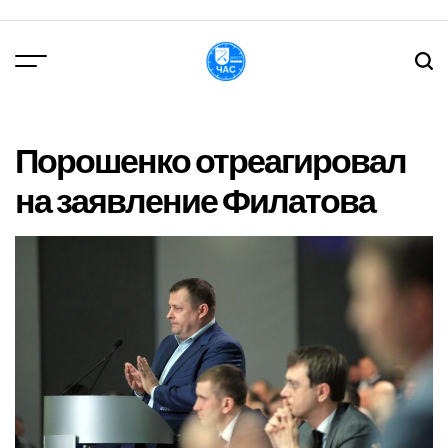
Перейти
до
вмісту
DPChas
Порошенко отреагировал
на заявление Филатова