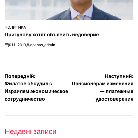
ПОЛИТИКА
ОПУБЛІКУВАТИ
Пригунову хотят объявить недоверие
У
01.11.2019
dpchas_admin
on
Опубліковано
Навігація
Попередній:
Наступний:
Филатов обсудил с
Пенсионерам изменения
записів
Израилем экономическое
— платежные
сотрудничество
удостоверения
Недавні записи