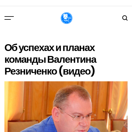
Перейти
до
вмісту
DPChas
Об успехах и планах
команды Валентина
Резниченко (видео)