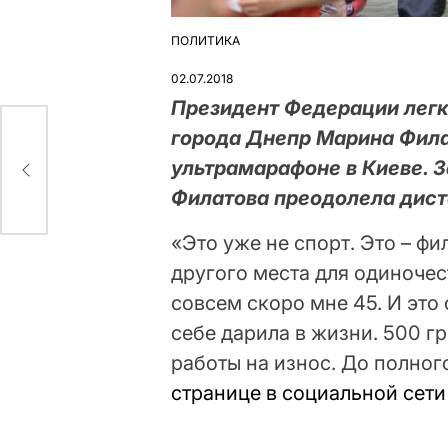
ПОЛИТИКА
ОПУБЛІКУВАТИ
У
02.07.2018
Президент Федерации легк
города Днепр Марина Фила
ультрамарафоне в Киеве. З
Филатова преодолела диста
«Это уже не спорт. Это – ф
другого места для одиночес
совсем скоро мне 45. И это
себе дарила в жизни. 500 г
работы на износ. До полно
странице в социальной сети