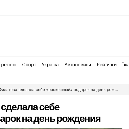
 регіоні
Спорт
Україна
Автоновини
Рейтинги
Їж
илатова сделала себе «роскошный» подарок на день рождения
сделала себе
арок на день рождения