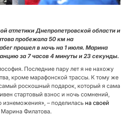
ой атлетики Днепропетровской области и
това пробежала 50 км на
абег прошел в ночь на 1 июля. Марина
нцию за 7 часов 4 минуты и 23 секунды.
илософия. Последние пару лет я не нахожу
тва, кроме марафонской трассы. К тому же
 самый роскошный подарок, который я сама
ривен стартовый взнос и ночь сомнений,
го изнеможения», – поделилась
на своей
Марина Филатова.