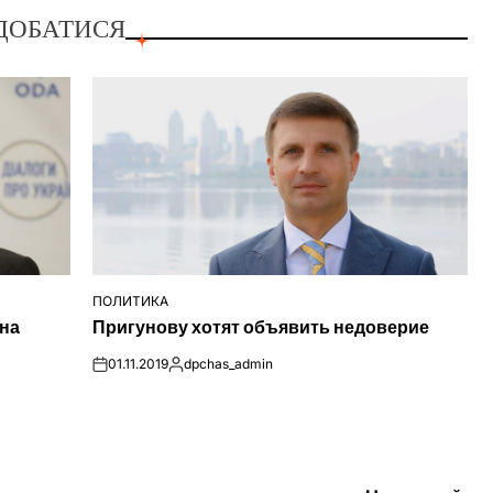
ДОБАТИСЯ
ПОЛИТИКА
ОПУБЛІКУВАТИ
 на
Пригунову хотят объявить недоверие
У
01.11.2019
dpchas_admin
on
Опубліковано