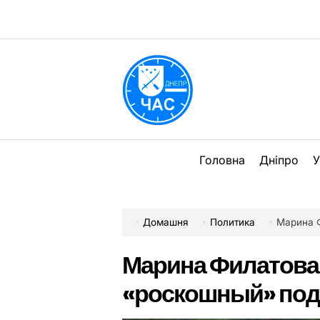
Перейти
до
вмісту
DPChas
Головна
Дніпро
У
Домашня
Политика
Марина Ф
Марина Филатова 
«роскошный» под