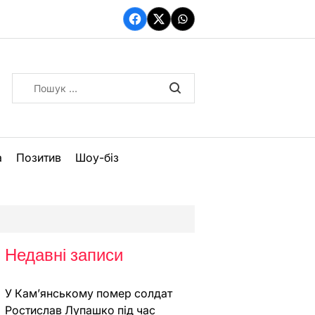
Facebook
Twitter
WhatsApp
Пошук:
а
Позитив
Шоу-біз
Недавні записи
У Кам’янському помер солдат
Ростислав Лупашко під час