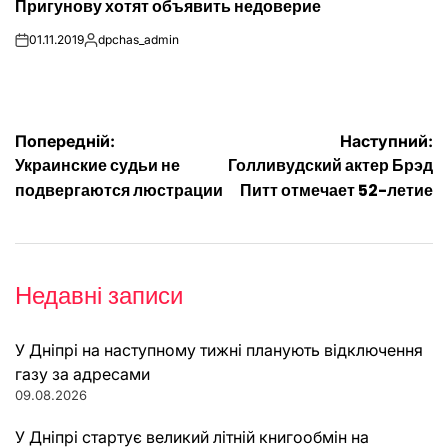
Пригунову хотят объявить недоверие
У
01.11.2019
dpchas_admin
on
Опубліковано
Навігація
Попередній:
Наступний:
Украинские судьи не
Голливудский актер Брэд
записів
подвергаются люстрации
Питт отмечает 52-летие
Недавні записи
У Дніпрі на наступному тижні планують відключення
газу за адресами
09.08.2026
У Дніпрі стартує великий літній книгообмін на