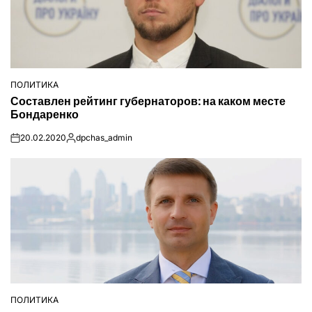
ПОЛИТИКА
ОПУБЛІКУВАТИ
Составлен рейтинг губернаторов: на каком месте
У
Бондаренко
20.02.2020
dpchas_admin
on
Опубліковано
ПОЛИТИКА
ОПУБЛІКУВАТИ