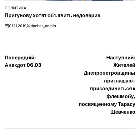
ПОЛИТИКА
ОПУБЛІКУВАТИ
Пригунову хотят объявить недоверие
У
01.11.2019
dpchas_admin
on
Опубліковано
Навігація
Попередній:
Наступний:
Анекдот 06.03
Жителей
записів
Днепропетровщины
приглашают
присоединиться к
флешмобу,
посвященному Тарасу
Шевченко