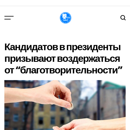
Перейти
до
вмісту
DPChas
Кандидатов в президенты
призывают воздержаться
от “благотворительности”