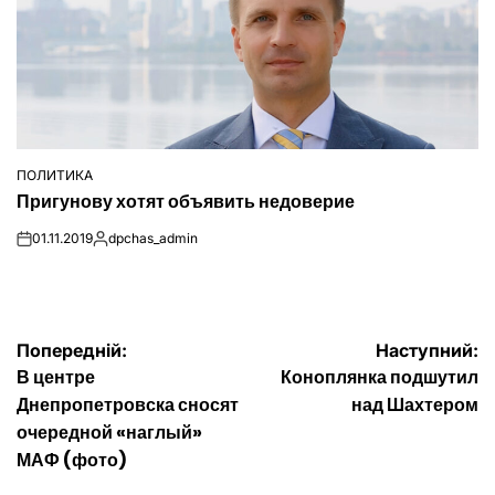
ПОЛИТИКА
ОПУБЛІКУВАТИ
Пригунову хотят объявить недоверие
У
01.11.2019
dpchas_admin
on
Опубліковано
Навігація
Попередній:
Наступний:
В центре
Коноплянка подшутил
записів
Днепропетровска сносят
над Шахтером
очередной «наглый»
МАФ (фото)