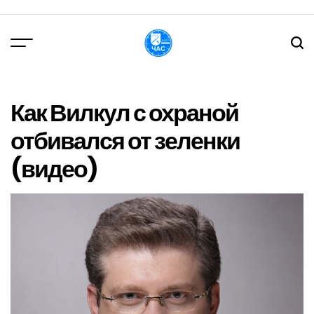
Перейти
до
вмісту
DPChas
Как Вилкул с охраной
отбивался от зеленки
(видео)